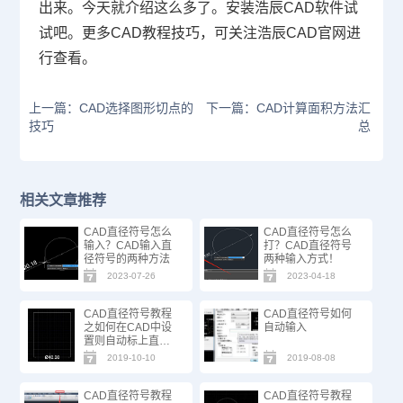
出来。今天就介绍这么多了。安装浩辰
CAD
软件试
试吧。更多
CAD
教程技巧，可关注浩辰
CAD
官网进
行查看。
上一篇：CAD选择图形切点的
下一篇：CAD计算面积方法汇
技巧
总
相关文章推荐
CAD直径符号怎么
CAD直径符号怎么
输入？CAD输入直
打？CAD直径符号
径符号的两种方法
两种输入方式！
2023-07-26
2023-04-18
CAD直径符号教程
CAD直径符号如何
之如何在CAD中设
自动输入
置则自动标上直径
符号“Φ”
2019-10-10
2019-08-08
CAD直径符号教程
CAD直径符号教程