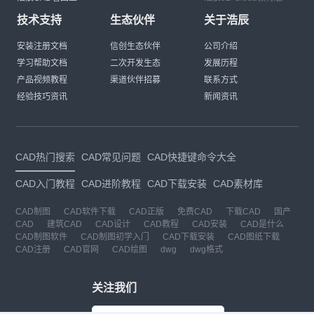
技术支持
生态伙伴
关于浩辰
安装注册文档
信创生态伙伴
公司介绍
学习帮助文档
二次开发生态
发展历程
产品视频教程
渠道伙伴招募
联系方式
经验技巧资讯
新闻资讯
CAD热门搜索
CAD常见问题
CAD快捷键命令大全
CAD入门教程
CAD进阶教程
CAD下载安装
CAD素材库
CAD制图
CAD软件下载
CAD正版
免费CAD
下载CAD
国产
CAD
建筑CAD
CAD设计
CAD教程
CAD安装
CAD是什么
CAD制图软件
CAD制图初学入门
CAD下载安装
CAD图纸下载
CAD注册
CAD官网
CAD绘图
dwg
dwg格式
关注我们