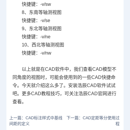
快捷键：
-v/sw
8
、东南等轴测视图
快捷键：
-v/se
9
、东北等轴测视图
快捷键：
-v/ne
10
、西北等轴测视图
快捷键：
-v/nw
以上就是在
CAD
软件中，我们查看CAD模型不
同角度的视图时，可能会使用到的一些
CAD
快捷命
令。今天就介绍这么多了。安装浩辰
CAD
软件试试
吧。更多
CAD
教程技巧，可关注浩辰
CAD
官网进行
查看。
上一篇：CAD标注样式中基线
下一篇：CAD定距等分使用过
间距的定义
程