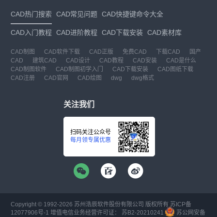
CAD热门搜索
CAD常见问题
CAD快捷键命令大全
CAD入门教程
CAD进阶教程
CAD下载安装
CAD素材库
CAD制图
CAD软件下载
CAD正版
免费CAD
下载CAD
国产
CAD
建筑CAD
CAD设计
CAD教程
CAD安装
CAD是什么
CAD制图软件
CAD制图初学入门
CAD下载安装
CAD图纸下载
CAD注册
CAD官网
CAD绘图
dwg
dwg格式
关注我们
扫码关注公众号
每月领专属优惠
Copyright © 1992-
2026
苏州浩辰软件股份有限公司 版权所有
苏ICP备
12077906号-1
增值电信业务经营许可证：
苏B2-20210241
苏公网安备