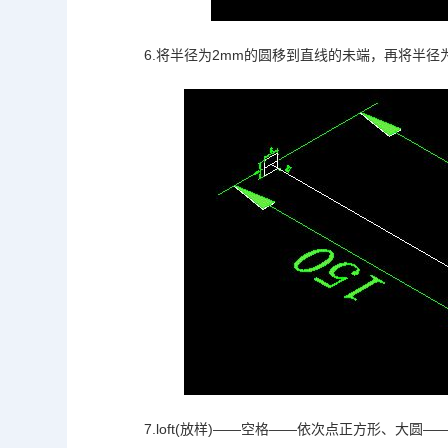
6.将半径为2mm的圆移到直线的未端，再将半径为
7.loft(放样)——空格——依次点正方形、大圆