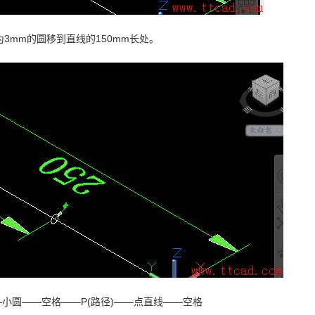
3mm的圆移到直线的150mm长处。
——小圆——空格——P(路径)——点直线——空格