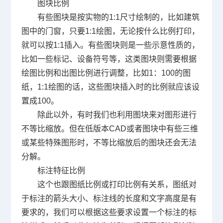
图块比例
有些图块是按实物的
1:1
尺寸绘制的，比如建筑
图中的门窗，只要
1:1
绘图，无论按什么比例打印，
就可以按
1:1
插入。有些图块则是一些示意性质的，
比如一些标记、设备符号等，这类图块则需要根据
绘图比例和出图比例进行调整，比如
1
：
100
的图
纸，
1:1
绘图的话，这些图块插入时的比例就应该设
置成
100
。
除此以外，有时我们也利用图块来对图形进行
不等比缩放。但在低版本
CAD
或者图块中有些三维
或某些特殊图形时，不等比缩放后的图块还会无法
分解。
标注特征比例
这个也跟图纸比例或打印比例有关系，图纸对
于标注的箭头大小、标注线的长度和文字高度是有
要求的，我们可以根据这些要求设置一个标注的标