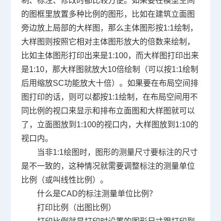
制、标注、修改时都比较方便。如果要在模型空间
的图框里放置多种比例的图形，比如在建筑立面图
旁边放上局部的大样图，那么主体图形按
1:1
绘制，
大样图则按照它相对主体图形放大的倍数来绘制，
比如主体图形打印出来是
1:100
，而大样图打印出来
是
1:10
，那大样图就放大
10
倍绘制（可以按
1:1
绘制
后用缩放
SC
功能放大十倍）。如果要在布局空间排
图打印的话，则可以都按
1:1
绘制，在布局空间用不
同比例的视口来显示和排布立面图和大样图就可以
了，立面图放到
1:100
的视口内，大样图放到
1:10
的
视口内。
当非
1:1
绘图时，图形的测量尺寸要标注的尺寸
是不一致的，这种情况就需要调整标注的测量单位
比例（或叫线性比例）。
什么是
CAD
的标注测量单位比例？
打印比例（出图比例）