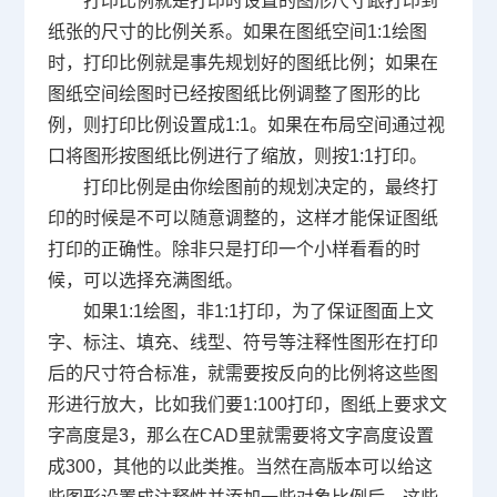
打印比例就是打印时设置的图形尺寸跟打印到
纸张的尺寸的比例关系。如果在图纸空间
1:1
绘图
时，打印比例就是事先规划好的图纸比例；如果在
图纸空间绘图时已经按图纸比例调整了图形的比
例，则打印比例设置成
1:1
。如果在布局空间通过视
口将图形按图纸比例进行了缩放，则按
1:1
打印。
打印比例是由你绘图前的规划决定的，最终打
印的时候是不可以随意调整的，这样才能保证图纸
打印的正确性。除非只是打印一个小样看看的时
候，可以选择充满图纸。
如果
1:1
绘图，非
1:1
打印，为了保证图面上文
字、标注、填充、线型、符号等注释性图形在打印
后的尺寸符合标准，就需要按反向的比例将这些图
形进行放大，比如我们要
1:100
打印，图纸上要求文
字高度是
3
，那么在
CAD
里就需要将文字高度设置
成
300
，其他的以此类推。当然在高版本可以给这