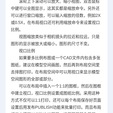
滚轮上下滚动可以放大、缩小视图，双击鼠标
中键可以全图显示，这其实都是缩放命令。另外还
可以进行窗口缩放，可以输入缩放的倍数，例如
2X
或
0.5X
，在布局视口还可利用缩放命令来设置视口
比例。
视图缩放类似于相机镜头的拉近和拉远，只是
图形的显示被放大或缩小，图形的尺寸不变。
视口比例
如果要多比例布图或一个
CAD
文件内包含多张
图纸，建议在模型空间画图，然后再到布局空间里
去排图打印，在布局空间中可以用视口来显示模型
空间图形的全部或部分。
可以在布局中插入一个
1:1
的图框，然后在图框
中建立视口，视口比例设置成图纸比例。采用这种
方式不仅可以
1:1
打印，还可以每个布局保存好页面
设置后用发布
PUBLISH
功能来批量打印。而且布局