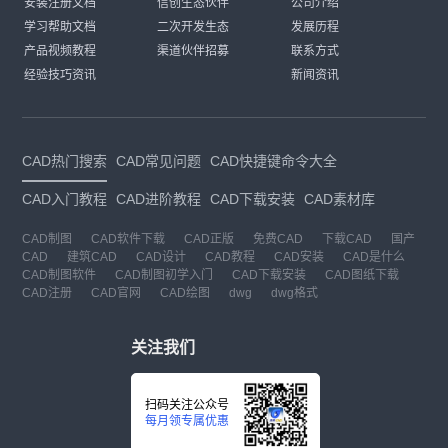
安装注册文档
信创生态伙伴
公司介绍
学习帮助文档
二次开发生态
发展历程
产品视频教程
渠道伙伴招募
联系方式
经验技巧资讯
新闻资讯
CAD热门搜索
CAD常见问题
CAD快捷键命令大全
CAD入门教程
CAD进阶教程
CAD下载安装
CAD素材库
CAD制图
CAD软件下载
CAD正版
免费CAD
下载CAD
国产
CAD
建筑CAD
CAD设计
CAD教程
CAD安装
CAD是什么
CAD制图软件
CAD制图初学入门
CAD下载安装
CAD图纸下载
CAD注册
CAD官网
CAD绘图
dwg
dwg格式
关注我们
扫码关注公众号
每月领专属优惠