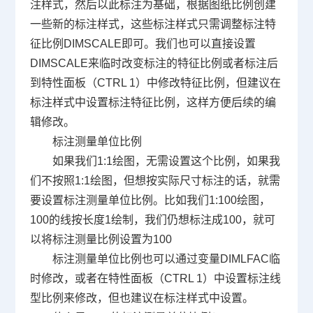
注样式，然后以此标注为基础，根据图纸比例创建
一些新的标注样式，这些标注样式只需调整标注特
征比例
DIMSCALE
即可。我们也可以直接设置
DIMSCALE
来临时改变标注的特征比例或者标注后
到特性面板（
CTRL 1
）中修改特征比例，但建议在
标注样式中设置标注特征比例，这样方便后续的编
辑修改。
标注测量单位比例
如果我们
1:1
绘图，无需设置这个比例，如果我
们不按照
1:1
绘图，但想按实际尺寸标注的话，就需
要设置标注测量单位比例。比如我们
1:100
绘图，
100
的线按长度
1
绘制，我们仍想标注成
100
，就可
以将标注测量比例设置为
100
标注测量单位比例也可以通过变量
DIMLFAC
临
时修改，或者在特性面板（
CTRL 1
）中设置标注线
型比例来修改，但也建议在标注样式中设置。