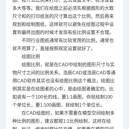
图、按什么比例来打印、怎么设置文字、标注设置
多大等等。我们在绘图之前必须先根据图形的大致
尺寸和的打印纸张的尺寸算出这个比例，然后再来
规划和绘制图纸，这样就可以避免在绘图过程中设
置到最终出图的时候才发现有些比例设置不合理。
不同行业图纸通常有比较常用的比例，通常也
就不用算了，直接按照规定设置就好了。
绘图比例
绘图比例，就是在
CAD
中绘制的图形尺寸与实
物尺寸之间的比例关系。浩辰
CAD
或浩辰
CAD
等通
用
CAD
软件其实也没有绘图比例这个概念，绘图比
例其实是在绘图者的心中，是由绘图者确定的。比
如说有一个
100
长的线，要
1:1
画图，你就绘制
100
个单位长，要
1:100
画图，就绘制
1
个单位长。
在
CAD
绘图时，如果不需要在模型空间绘制多
种比例的图形，建议都按
1:1
比例绘制，这样在绘