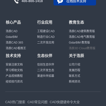
400-800-1418
在线技术支持
核心产品
行业应用
教育生态
浩辰CAD
工程建设CAD
浩辰CAD建筑教育版
GstarBIM
制造行业CAD
浩辰CAD电气教育版
浩辰CAD 365
二次开发应用
GstarBIM 教育版
浩辰CAD看图王
浩辰3D Cloud教育版
技术支持
生态伙伴
关于浩辰
安装注册文档
信创生态伙伴
公司介绍
学习帮助文档
二次开发生态
发展历程
产品视频教程
渠道伙伴招募
联系方式
经验技巧资讯
新闻资讯
CAD热门搜索
CAD常见问题
CAD快捷键命令大全