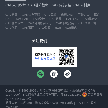
CAD入门教程
CAD进阶教程
CAD下载安装
CAD素材库
CAD制图
CAD软件下载
CAD正版
免费CAD
下载CAD
国产
CAD
建筑CAD
CAD设计
CAD教程
CAD安装
CAD是什么
CAD制图软件
CAD制图初学入门
CAD下载安装
CAD图纸下载
CAD注册
CAD官网
CAD绘图
dwg
dwg格式
关注我们
扫码关注公众号
每月领专属优惠
Copyright © 1992-
2026
苏州浩辰软件股份有限公司 版权所有
苏ICP备
12077906号-1
增值电信业务经营许可证：
苏B2-20210241
苏公网安备
32059002004222号
·
·
|
法律声明
隐私政策
数据安全与个人信息保护承诺
CAD
CAD软件
CAD下载