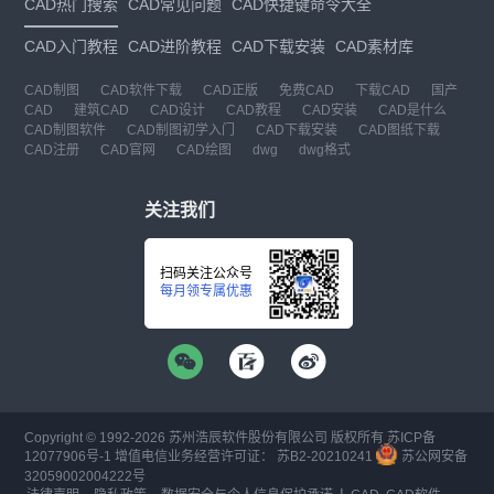
CAD热门搜索
CAD常见问题
CAD快捷键命令大全
CAD入门教程
CAD进阶教程
CAD下载安装
CAD素材库
CAD制图
CAD软件下载
CAD正版
免费CAD
下载CAD
国产
CAD
建筑CAD
CAD设计
CAD教程
CAD安装
CAD是什么
CAD制图软件
CAD制图初学入门
CAD下载安装
CAD图纸下载
CAD注册
CAD官网
CAD绘图
dwg
dwg格式
关注我们
扫码关注公众号
每月领专属优惠
Copyright © 1992-
2026
苏州浩辰软件股份有限公司 版权所有
苏ICP备
12077906号-1
增值电信业务经营许可证：
苏B2-20210241
苏公网安备
32059002004222号