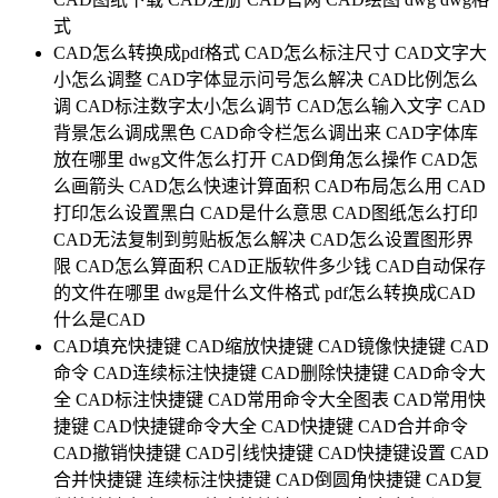
式
CAD怎么转换成pdf格式
CAD怎么标注尺寸
CAD文字大
小怎么调整
CAD字体显示问号怎么解决
CAD比例怎么
调
CAD标注数字太小怎么调节
CAD怎么输入文字
CAD
背景怎么调成黑色
CAD命令栏怎么调出来
CAD字体库
放在哪里
dwg文件怎么打开
CAD倒角怎么操作
CAD怎
么画箭头
CAD怎么快速计算面积
CAD布局怎么用
CAD
打印怎么设置黑白
CAD是什么意思
CAD图纸怎么打印
CAD无法复制到剪贴板怎么解决
CAD怎么设置图形界
限
CAD怎么算面积
CAD正版软件多少钱
CAD自动保存
的文件在哪里
dwg是什么文件格式
pdf怎么转换成CAD
什么是CAD
CAD填充快捷键
CAD缩放快捷键
CAD镜像快捷键
CAD
命令
CAD连续标注快捷键
CAD删除快捷键
CAD命令大
全
CAD标注快捷键
CAD常用命令大全图表
CAD常用快
捷键
CAD快捷键命令大全
CAD快捷键
CAD合并命令
CAD撤销快捷键
CAD引线快捷键
CAD快捷键设置
CAD
合并快捷键
连续标注快捷键
CAD倒圆角快捷键
CAD复