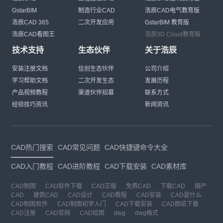
GstarBIM
制造行业CAD
浩辰CAD电气教育版
浩辰CAD 365
二次开发应用
GstarBIM 教育版
浩辰CAD看图王
浩辰3D Cloud教育版
技术支持
生态伙伴
关于浩辰
安装注册文档
信创生态伙伴
公司介绍
学习帮助文档
二次开发生态
发展历程
产品视频教程
渠道伙伴招募
联系方式
经验技巧资讯
新闻资讯
CAD热门搜索
CAD常见问题
CAD快捷键命令大全
CAD入门教程
CAD进阶教程
CAD下载安装
CAD素材库
CAD制图
CAD软件下载
CAD正版
免费CAD
下载CAD
国产
CAD
建筑CAD
CAD设计
CAD教程
CAD安装
CAD是什么
CAD制图软件
CAD制图初学入门
CAD下载安装
CAD图纸下载
CAD注册
CAD官网
CAD绘图
dwg
dwg格式