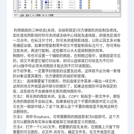
利用图层的三种状态(关闭、冻结和锁定)可方便图形的绘制及修改。
如在填充阴影线时你可关闭或冻结中心线层及虚线层，则填充区域可
一次点中。在标注尺寸时，你可关闭或阴影线层，以防止因太多对象
而捕捉出错。如果你想复制零件但又不想复制其标注尺寸，你可将标
注层关闭，再进行复制。这些都可以大大提高制图的效率。
制图时，你也可设置一个辅助的图层，在制图过程中，该图层是可见
的，但又不希望它被打印出来，则可以选择其打印状态为不打印
(R14版中你必须关闭图层才能达到不打印该图层)。
对于初学者，一定要学好图层的设置及应用，这样就不必为每一新增
的对象设置其属性，也方便图形的组织和管理。
方法1： 选择需要留下的图形，然后选择文件菜单->输出->块文件，
这样的块文件就是选中部分的图形了，如果这些图形中没有指定的
层，这些层也不会被保存在新的图块图形中。
方法2：将无用的图层关闭，全选，COPY 粘贴至一新文件中，那些
无用的图层就不会贴过来。如果曾经在这个不要的图层中定义过块,
又在另一图层中插入了这个块,那么这个不要的图层是不能用这种方
法删除的。
方法3：用命令laytrans，可将需删除的图层影射为0层即可，这个方
法可以删除具有实体对象或被其它块嵌套定义的图层。
方法4：打开一个CAD文件，把要删的层先关闭，在图面上只留下你
需要的可见图形，点文件-另存为，确定文件名，在文件类型栏选