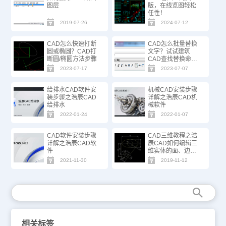
图层
版，在线览图轻松
任性！
2019-07-26
2024-07-12
CAD怎么快速打断
CAD怎么批量替换
圆或椭圆？CAD打
文字？试试建筑
断圆/椭圆方法步骤
CAD查找替换命
令！
2023-07-17
2023-07-07
给排水CAD软件安
机械CAD安装步骤
装步骤之浩辰CAD
详解之浩辰CAD机
给排水
械软件
2022-01-24
2022-01-07
CAD软件安装步骤
CAD三维教程之浩
详解之浩辰CAD软
辰CAD如何编辑三
件
维实体的面、边、
体
2021-11-30
2019-11-12
相关标签