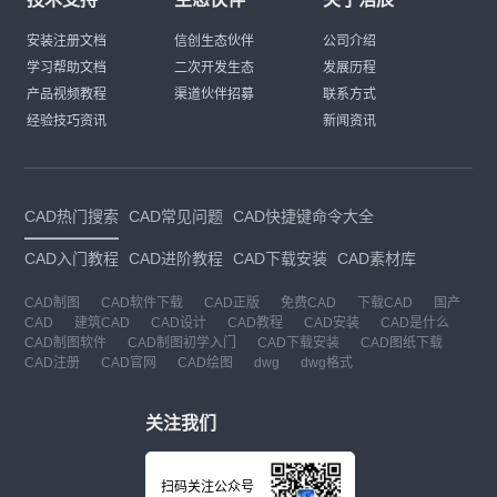
安装注册文档
信创生态伙伴
公司介绍
学习帮助文档
二次开发生态
发展历程
产品视频教程
渠道伙伴招募
联系方式
经验技巧资讯
新闻资讯
CAD热门搜索
CAD常见问题
CAD快捷键命令大全
CAD入门教程
CAD进阶教程
CAD下载安装
CAD素材库
CAD制图
CAD软件下载
CAD正版
免费CAD
下载CAD
国产
CAD
建筑CAD
CAD设计
CAD教程
CAD安装
CAD是什么
CAD制图软件
CAD制图初学入门
CAD下载安装
CAD图纸下载
CAD注册
CAD官网
CAD绘图
dwg
dwg格式
关注我们
扫码关注公众号