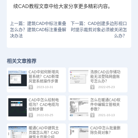
续
CAD教程
文章中给大家分享更多精彩内容。
上一篇：建筑CAD中标注重叠
下一篇：CAD创建多边形视口
怎么办？建筑CAD标注重叠解
时提示裁剪对象必须被关闭怎
决办法
么办？
相关文章推荐
CAD中如何新增风
浩辰CAD云存储功
管系统？CAD新增
能无法登陆网盘账
风管系统操作步骤
号怎么办？
2023-10-31
2022-05-23
CAD中怎么绘制电
怎么在暖通CAD软
缆沟？CAD电缆沟
件中编辑立管相关
绘制步骤
参数？
2022-03-25
2021-10-13
暖通CAD中建筑主
CAD中怎么批量删
页面怎么用？CAD
除负荷对象？
建筑主页面介绍