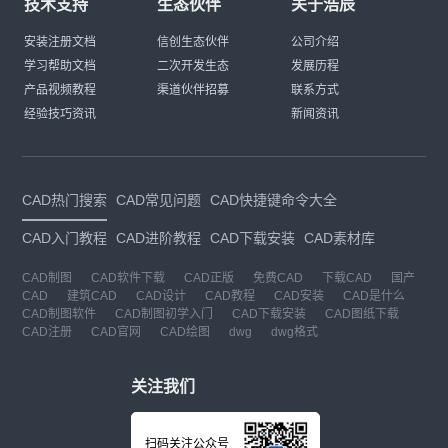
技术支持
生态伙伴
关于浩辰
安装注册文档
信创生态伙伴
公司介绍
学习帮助文档
二次开发生态
发展历程
产品视频教程
渠道伙伴招募
联系方式
经验技巧资讯
新闻资讯
CAD热门搜索
CAD常见问题
CAD快捷键命令大全
CAD入门教程
CAD进阶教程
CAD下载安装
CAD素材库
CAD制图
CAD软件下载
CAD正版
免费CAD
下载CAD
国产
CAD
建筑CAD
CAD设计
CAD教程
CAD安装
CAD是什么
CAD制图软件
CAD制图初学入门
CAD下载安装
CAD图纸下载
CAD注册
CAD官网
CAD绘图
dwg
dwg格式
关注我们
扫码关注公众号