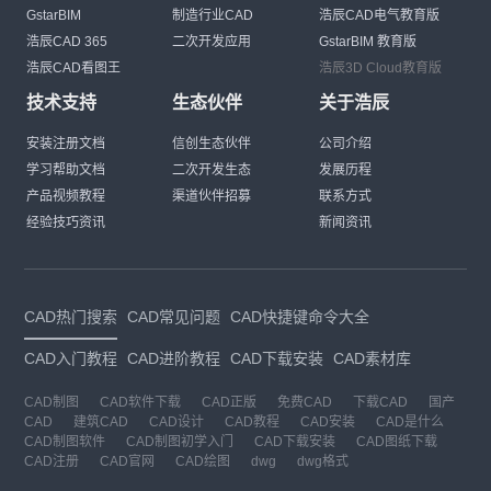
GstarBIM
制造行业CAD
浩辰CAD电气教育版
浩辰CAD 365
二次开发应用
GstarBIM 教育版
浩辰CAD看图王
浩辰3D Cloud教育版
技术支持
生态伙伴
关于浩辰
安装注册文档
信创生态伙伴
公司介绍
学习帮助文档
二次开发生态
发展历程
产品视频教程
渠道伙伴招募
联系方式
经验技巧资讯
新闻资讯
CAD热门搜索
CAD常见问题
CAD快捷键命令大全
CAD入门教程
CAD进阶教程
CAD下载安装
CAD素材库
CAD制图
CAD软件下载
CAD正版
免费CAD
下载CAD
国产
CAD
建筑CAD
CAD设计
CAD教程
CAD安装
CAD是什么
CAD制图软件
CAD制图初学入门
CAD下载安装
CAD图纸下载
CAD注册
CAD官网
CAD绘图
dwg
dwg格式