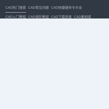
CAD热门搜索
CAD常见问题
CAD快捷键命令大全
CAD入门教程
CAD进阶教程
CAD下载安装
CAD素材库
CAD制图
CAD软件下载
CAD正版
免费CAD
下载CAD
国产
CAD
建筑CAD
CAD设计
CAD教程
CAD安装
CAD是什么
CAD制图软件
CAD制图初学入门
CAD下载安装
CAD图纸下载
CAD注册
CAD官网
CAD绘图
dwg
dwg格式
关注我们
扫码关注公众号
每月领专属优惠
Copyright © 1992-
2026
苏州浩辰软件股份有限公司 版权所有
苏ICP备
12077906号-1
增值电信业务经营许可证：
苏B2-20210241
苏公网安备