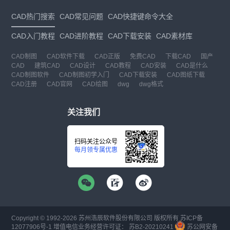
CAD热门搜索
CAD常见问题
CAD快捷键命令大全
CAD入门教程
CAD进阶教程
CAD下载安装
CAD素材库
CAD制图
CAD软件下载
CAD正版
免费CAD
下载CAD
国产
CAD
建筑CAD
CAD设计
CAD教程
CAD安装
CAD是什么
CAD制图软件
CAD制图初学入门
CAD下载安装
CAD图纸下载
CAD注册
CAD官网
CAD绘图
dwg
dwg格式
关注我们
扫码关注公众号
每月领专属优惠
Copyright © 1992-
2026
苏州浩辰软件股份有限公司 版权所有
苏ICP备
12077906号-1
增值电信业务经营许可证：
苏B2-20210241
苏公网安备