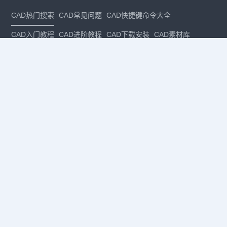
CAD热门搜索
CAD常见问题
CAD快捷键命令大全
CAD入门教程
CAD进阶教程
CAD下载安装
CAD素材库
CAD制图
CAD软件下载
CAD正版
免费CAD
下载CAD
国产
CAD
建筑CAD
CAD设计
CAD教程
CAD安装
CAD是什么
CAD制图软件
CAD制图初学入门
CAD下载安装
CAD图纸下载
CAD注册
CAD官网
CAD绘图
dwg
dwg格式
关注我们
扫码关注公众号
每月领专属优惠
Copyright © 1992-
2026
苏州浩辰软件股份有限公司 版权所有
苏ICP备
12077906号-1
增值电信业务经营许可证：
苏B2-20210241
苏公网安备