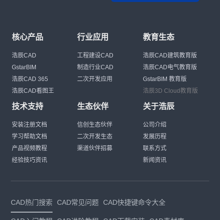
核心产品
行业应用
教育生态
浩辰CAD
工程建设CAD
浩辰CAD建筑教育版
GstarBIM
制造行业CAD
浩辰CAD电气教育版
浩辰CAD 365
二次开发应用
GstarBIM 教育版
浩辰CAD看图王
浩辰3D Cloud教育版
技术支持
生态伙伴
关于浩辰
安装注册文档
信创生态伙伴
公司介绍
学习帮助文档
二次开发生态
发展历程
产品视频教程
渠道伙伴招募
联系方式
经验技巧资讯
新闻资讯
CAD热门搜索
CAD常见问题
CAD快捷键命令大全