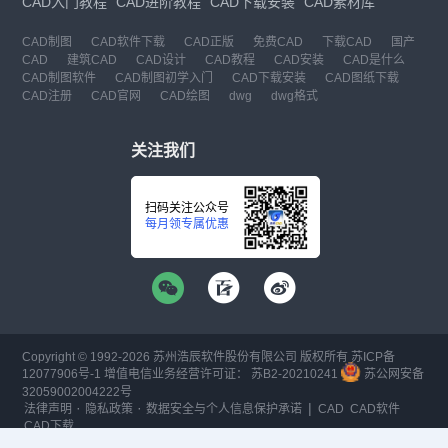
CAD入门教程
CAD进阶教程
CAD下载安装
CAD素材库
CAD制图
CAD软件下载
CAD正版
免费CAD
下载CAD
国产
CAD
建筑CAD
CAD设计
CAD教程
CAD安装
CAD是什么
CAD制图软件
CAD制图初学入门
CAD下载安装
CAD图纸下载
CAD注册
CAD官网
CAD绘图
dwg
dwg格式
关注我们
扫码关注公众号
每月领专属优惠
Copyright © 1992-
2026
苏州浩辰软件股份有限公司 版权所有
苏ICP备
12077906号-1
增值电信业务经营许可证：
苏B2-20210241
苏公网安备
32059002004222号
·
·
|
法律声明
隐私政策
数据安全与个人信息保护承诺
CAD
CAD软件
CAD下载