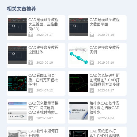
相关文章推荐
CAD建模命令教程
CAD建模命令教程
之三维面、三维曲
之截面平面
面(3D)
2020-06-17
2020-06-16
CAD建模命令教程
CAD建模命令教程
之圆柱体
实例
2020-06-16
2019-07-10
CAD看图王网页
CAD怎么快速打断
版，在线览图轻松
圆或椭圆？CAD打
任性！
断圆/椭圆方法步骤
2024-07-12
2023-07-17
CAD怎么批量替换
给排水CAD软件安
文字？试试建筑
装步骤之浩辰CAD
CAD查找替换命
给排水
令！
2023-07-07
2022-01-24
CAD软件中如何打
CAD图纸怎么打
开图纸
印？CAD打印图纸