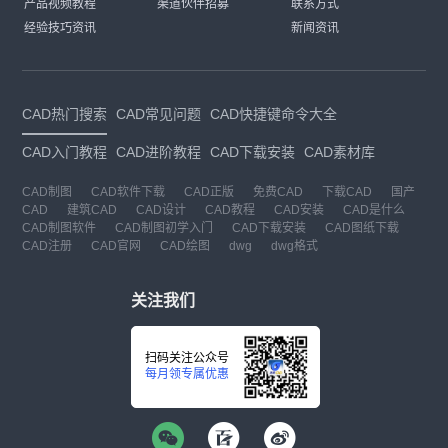
产品视频教程
渠道伙伴招募
联系方式
经验技巧资讯
新闻资讯
CAD热门搜索
CAD常见问题
CAD快捷键命令大全
CAD入门教程
CAD进阶教程
CAD下载安装
CAD素材库
CAD制图
CAD软件下载
CAD正版
免费CAD
下载CAD
国产
CAD
建筑CAD
CAD设计
CAD教程
CAD安装
CAD是什么
CAD制图软件
CAD制图初学入门
CAD下载安装
CAD图纸下载
CAD注册
CAD官网
CAD绘图
dwg
dwg格式
关注我们
扫码关注公众号
每月领专属优惠