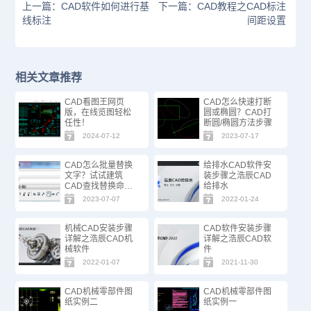
上一篇：CAD软件如何进行基
下一篇：CAD教程之CAD标注
线标注
间距设置
相关文章推荐
CAD看图王网页
CAD怎么快速打断
版，在线览图轻松
圆或椭圆？CAD打
任性！
断圆/椭圆方法步骤
2024-07-12
2023-07-17
CAD怎么批量替换
给排水CAD软件安
文字？试试建筑
装步骤之浩辰CAD
CAD查找替换命
给排水
令！
2023-07-07
2022-01-24
机械CAD安装步骤
CAD软件安装步骤
详解之浩辰CAD机
详解之浩辰CAD软
械软件
件
2022-01-07
2021-11-30
CAD机械零部件图
CAD机械零部件图
纸实例二
纸实例一