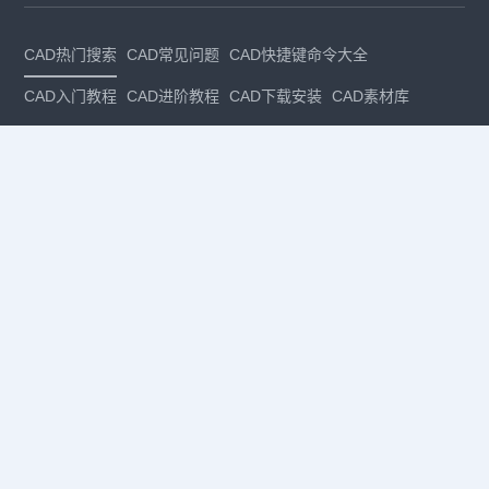
CAD热门搜索
CAD常见问题
CAD快捷键命令大全
CAD入门教程
CAD进阶教程
CAD下载安装
CAD素材库
CAD制图
CAD软件下载
CAD正版
免费CAD
下载CAD
国产
CAD
建筑CAD
CAD设计
CAD教程
CAD安装
CAD是什么
CAD制图软件
CAD制图初学入门
CAD下载安装
CAD图纸下载
CAD注册
CAD官网
CAD绘图
dwg
dwg格式
关注我们
扫码关注公众号
每月领专属优惠
Copyright © 1992-
2026
苏州浩辰软件股份有限公司 版权所有
苏ICP备