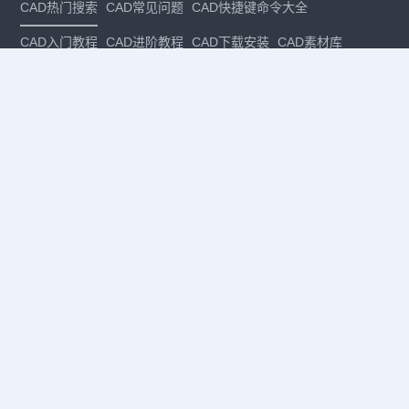
CAD热门搜索
CAD常见问题
CAD快捷键命令大全
CAD入门教程
CAD进阶教程
CAD下载安装
CAD素材库
CAD制图
CAD软件下载
CAD正版
免费CAD
下载CAD
国产
CAD
建筑CAD
CAD设计
CAD教程
CAD安装
CAD是什么
CAD制图软件
CAD制图初学入门
CAD下载安装
CAD图纸下载
CAD注册
CAD官网
CAD绘图
dwg
dwg格式
关注我们
扫码关注公众号
每月领专属优惠
Copyright © 1992-
2026
苏州浩辰软件股份有限公司 版权所有
苏ICP备
12077906号-1
增值电信业务经营许可证：
苏B2-20210241
苏公网安备
32059002004222号