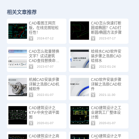
相关文章推荐
CAD看图王网页
CAD怎么快速打断
版，在线览图轻松
圆或椭圆？CAD打
任性！
断圆/椭圆方法步骤
2024-07-12
2023-07-17
CAD怎么批量替换
给排水CAD软件安
文字？试试建筑
装步骤之浩辰CAD
CAD查找替换命
给排水
令！
2023-07-07
2022-01-24
机械CAD安装步骤
CAD软件安装步骤
详解之浩辰CAD机
详解之浩辰CAD软
械软件
件
2022-01-07
2021-11-30
CAD建筑设计之
CAD建筑设计之工
KTV-中央空调平面
业建筑工厂整体设
图
计图
2020-01-07
2020-01-07
CAD建筑设计之商
CAD建筑设计之平