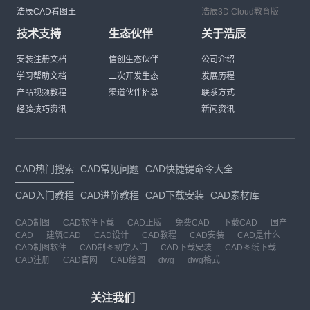
浩辰CAD看图王
浩辰3D Cloud教育版
技术支持
生态伙伴
关于浩辰
安装注册文档
信创生态伙伴
公司介绍
学习帮助文档
二次开发生态
发展历程
产品视频教程
渠道伙伴招募
联系方式
经验技巧资讯
新闻资讯
CAD热门搜索
CAD常见问题
CAD快捷键命令大全
CAD入门教程
CAD进阶教程
CAD下载安装
CAD素材库
CAD制图
CAD软件下载
CAD正版
免费CAD
下载CAD
国产
CAD
建筑CAD
CAD设计
CAD教程
CAD安装
CAD是什么
CAD制图软件
CAD制图初学入门
CAD下载安装
CAD图纸下载
CAD注册
CAD官网
CAD绘图
dwg
dwg格式
关注我们