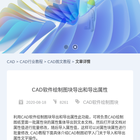
CAD
>
CAD行业教程
>
CAD图文教程
>
文章详情
CAD软件绘制图块导出和导出属性
CAD软件绘制图块
2020-08-18
8261
利用
CAD
软件绘制图块导出和导出属性此功能，可将负责
CAD绘制
图纸里面一批属性块的属性集体导出到文本文档，然后打开该文档对
属性值进行批量修改，随后导入属性值，这样可以对属性块属性进行
批量修改,
CAD教程
下面具体介绍
CAD制图
初学入门关于导入和导出
属性文字操作。