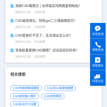
浩辰CAD看图王 | 全终端支持跨图复制粘贴！
2024-12-30 14333次
CAD画地球仪，轻松get二三维画图技巧！
2024-12-25 17629次
在线咨询
CAD菜单栏不见了，无法调出怎么办？
2024-12-20 37439次
苦恼批量更换CAD图框？试试这招巨好用！
销售热线
y
2024-12-18 22038次
获取报价
相关搜索
问答社区
CAD布局转换成模型
CAD怎么成组快捷键
CAD如何插入图片
CAD改背景色
CAD标注尺寸设置