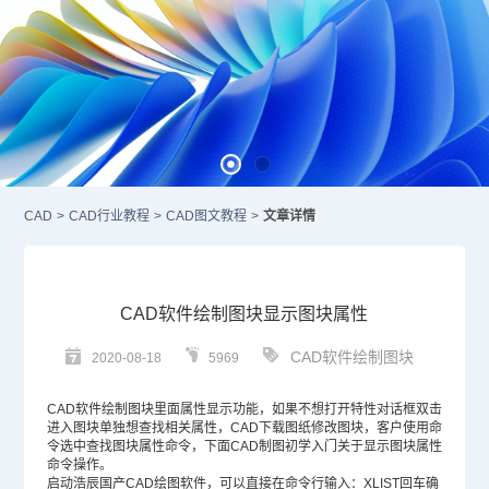
CAD
>
CAD行业教程
>
CAD图文教程
>
文章详情
CAD软件绘制图块显示图块属性
CAD软件绘制图块
2020-08-18
5969
CAD
软件绘制图块里面属性显示功能，如果不想打开特性对话框双击
进入图块单独想查找相关属性，
CAD下载
图纸修改图块，客户使用命
令选中查找图块属性命令，下面
CAD制图
初学入门关于显示图块属性
命令操作。
启动浩辰
国产CAD
绘图软件，可以直接在命令行输入：XLIST回车确