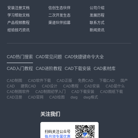
安装注册文档
信创生态伙伴
公司介绍
学习帮助文档
二次开发生态
发展历程
产品视频教程
渠道伙伴招募
联系方式
经验技巧资讯
新闻资讯
CAD热门搜索
CAD常见问题
CAD快捷键命令大全
CAD入门教程
CAD进阶教程
CAD下载安装
CAD素材库
CAD制图
CAD软件下载
CAD正版
免费CAD
下载CAD
国产
CAD
建筑CAD
CAD设计
CAD教程
CAD安装
CAD是什么
CAD制图软件
CAD制图初学入门
CAD下载安装
CAD图纸下载
CAD注册
CAD官网
CAD绘图
dwg
dwg格式
关注我们
扫码关注公众号
每月领专属优惠