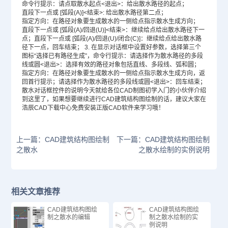
命令行提示：请点取散水起点<退出>：给出散水路径的起点；
直段下一点或 [弧段(A)]<结束>: 给出散水路径第二点；
指定方向：在路径对象要生成散水的一侧给点指示散水生成方向；
直段下一点或 [弧段(A)/回退(U)]<结束>：继续给点给出散水路径下一
点；直段下一点或 [弧段(A)/回退(U)/闭合(C)]：继续给点给出散水路
径下一点，回车结束； 3. 在显示对话框中设置好参数，选择第三个
图标“选择已有路径生成”，命令行提示：请选择作为散水路径的多段
线或圆<退出>：选择有效的路径对象包括直线、多段线、弧和圆；
指定方向：在路径对象要生成散水的一侧给点指示散水生成方向，返
回首行提示；请选择作为散水路径的多段线或圆<退出>：回车结束；
散水对话框控件的说明今天就给各位
CAD制图
初学入门的小伙伴介绍
到这里了，如果想要继续进行CAD建筑结构图绘制的话，建议大家在
浩辰
CAD下载
中心免费安装正版
CAD软件
来学习哦！
上一篇：CAD建筑结构图绘制
下一篇：CAD建筑结构图绘制
之散水
之散水绘制的实例说明
相关文章推荐
CAD建筑结构图绘
CAD建筑结构图绘
制之散水的编辑
制之散水绘制的实
例说明