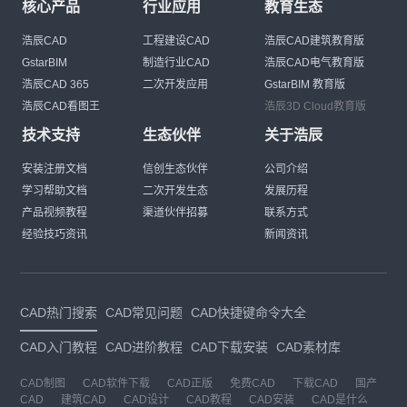
核心产品
行业应用
教育生态
浩辰CAD
工程建设CAD
浩辰CAD建筑教育版
GstarBIM
制造行业CAD
浩辰CAD电气教育版
浩辰CAD 365
二次开发应用
GstarBIM 教育版
浩辰CAD看图王
浩辰3D Cloud教育版
技术支持
生态伙伴
关于浩辰
安装注册文档
信创生态伙伴
公司介绍
学习帮助文档
二次开发生态
发展历程
产品视频教程
渠道伙伴招募
联系方式
经验技巧资讯
新闻资讯
CAD热门搜索
CAD常见问题
CAD快捷键命令大全
CAD入门教程
CAD进阶教程
CAD下载安装
CAD素材库
CAD制图
CAD软件下载
CAD正版
免费CAD
下载CAD
国产
CAD
建筑CAD
CAD设计
CAD教程
CAD安装
CAD是什么