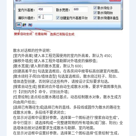
散水对话框的控件说明：
[室内外高差] 键入本工程范围使用的室内外高差，默认为 450；
[偏移外墙皮] 键入本工程外墙勒脚对外墙皮的偏移值；
[散水宽度] 键入新的散水宽度，默认为 600；
[创建高差平台] 勾选复选框后，在各房间中按零标高创建室内地面。
[散水绕柱子/阳台/墙体造型] 勾选复选框后，散水绕过柱子、阳台、
墙体造型创建，否则穿过这些构件，请按设计实际要求勾选。
[搜索自动生成] 搜索闭合外墙自动生成散水对象，要求平面图事先执
行【识别内外】命令，识别出外墙；
[任意绘制] 逐点给出散水路径基点，动态绘制散水对象，散水生成方
向由用户给出；
[选择已有路径生成]选择已有的直线、多段线或圆作为散水的路径生
成散水对象，多段线不要求闭合；
在显示对话框中设置好参数，选择第一个图标进行“搜索自动生成”，
命令行提示：请选择构成一完整建筑物的所有墙体(或门窗、阳台): 全
选墙体后按对话框要求生成散水与勒脚、室内地面。
在显示对话框中设置好参数，选择第二个图标选择“任意绘制”生成，