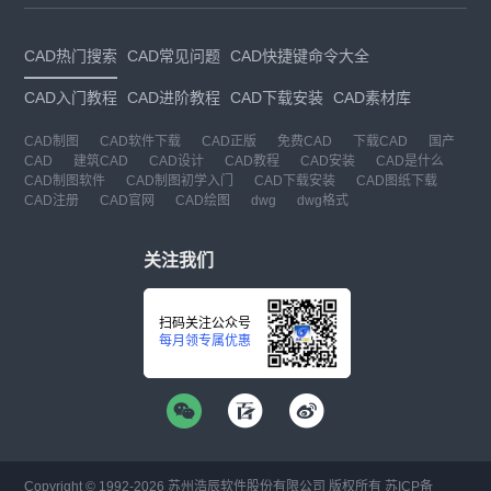
CAD热门搜索
CAD常见问题
CAD快捷键命令大全
CAD入门教程
CAD进阶教程
CAD下载安装
CAD素材库
CAD制图
CAD软件下载
CAD正版
免费CAD
下载CAD
国产
CAD
建筑CAD
CAD设计
CAD教程
CAD安装
CAD是什么
CAD制图软件
CAD制图初学入门
CAD下载安装
CAD图纸下载
CAD注册
CAD官网
CAD绘图
dwg
dwg格式
关注我们
扫码关注公众号
每月领专属优惠
Copyright © 1992-
2026
苏州浩辰软件股份有限公司 版权所有
苏ICP备