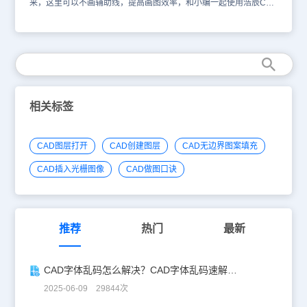
来，这里可以不画辅助线，提高画图效率，和小编一起使用浩辰CAD
软件来绘制吧。我们可以打开浩辰CAD的对象捕捉中的临时追踪点，
在命令执行过程中使用“shif+鼠标右键”或者在命令行输入“tt”。我们可
以利用临时追踪点来提高绘图效率：L（画直线）TT（使用临时追
踪）1.用鼠标找到圆心，往右拉出指引线，输入数值5，再向下，到
达与圆的交点处，作为直线的起点，往左，与圆的交点是直线的终
点。 以上绘制完全使用了临时追踪功能，没有使用辅助线，是不是
很快，谢谢大家学习。
相关标签
CAD图层打开
CAD创建图层
CAD无边界图案填充
CAD插入光栅图像
CAD做图口诀
推荐
热门
最新
CAD字体乱码怎么解决？CAD字体乱码速解指南
2025-06-09 29844次