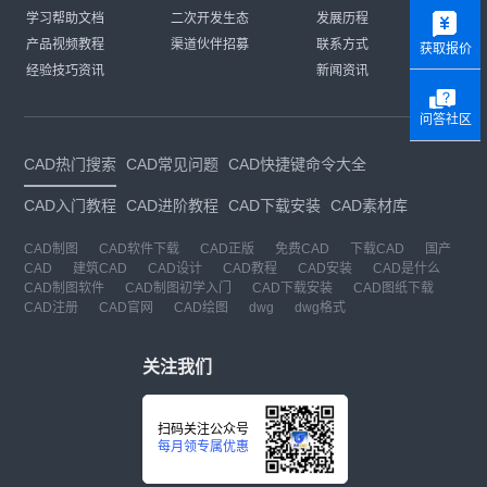
y
学习帮助文档
二次开发生态
发展历程
产品视频教程
渠道伙伴招募
联系方式
获取报价
经验技巧资讯
新闻资讯
问答社区
CAD热门搜索
CAD常见问题
CAD快捷键命令大全
CAD入门教程
CAD进阶教程
CAD下载安装
CAD素材库
CAD制图
CAD软件下载
CAD正版
免费CAD
下载CAD
国产
CAD
建筑CAD
CAD设计
CAD教程
CAD安装
CAD是什么
CAD制图软件
CAD制图初学入门
CAD下载安装
CAD图纸下载
CAD注册
CAD官网
CAD绘图
dwg
dwg格式
关注我们
扫码关注公众号
每月领专属优惠