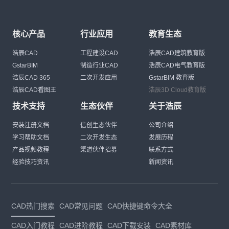
核心产品
行业应用
教育生态
浩辰CAD
工程建设CAD
浩辰CAD建筑教育版
GstarBIM
制造行业CAD
浩辰CAD电气教育版
浩辰CAD 365
二次开发应用
GstarBIM 教育版
浩辰CAD看图王
浩辰3D Cloud教育版
技术支持
生态伙伴
关于浩辰
安装注册文档
信创生态伙伴
公司介绍
学习帮助文档
二次开发生态
发展历程
产品视频教程
渠道伙伴招募
联系方式
经验技巧资讯
新闻资讯
CAD热门搜索
CAD常见问题
CAD快捷键命令大全
CAD入门教程
CAD进阶教程
CAD下载安装
CAD素材库