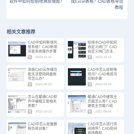
软件中如何绘制喷淋原理图？
成Excel表格？CAD表格导出
教程
相关文章推荐
CAD中如何新增风
给排水CAD中如何
管系统？CAD新增
自定义阀门？CAD
风管系统操作步骤
自定义阀门方法步
骤
2023-10-31
2023-10-13
浩辰CAD云存储功
CAD中怎么绘制电
能无法登陆网盘账
缆沟？CAD电缆沟
号怎么办？
绘制步骤
2022-05-23
2022-03-25
怎么在暖通CAD软
暖通CAD中建筑主
件中编辑立管相关
页面怎么用？CAD
参数？
建筑主页面介绍
2021-10-13
2021-08-04
CAD中怎么批量删
CAD中怎么进行房
除负荷对象？
间排序？CAD房间
排序教程