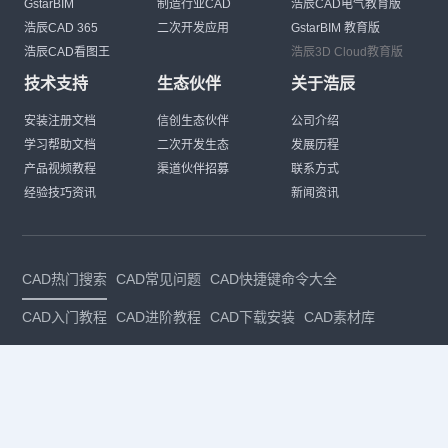
GstarBIM
制造行业CAD
浩辰CAD电气教育版
浩辰CAD 365
二次开发应用
GstarBIM 教育版
浩辰CAD看图王
浩辰3D Cloud教育版
技术支持
生态伙伴
关于浩辰
安装注册文档
信创生态伙伴
公司介绍
学习帮助文档
二次开发生态
发展历程
产品视频教程
渠道伙伴招募
联系方式
经验技巧资讯
新闻资讯
CAD热门搜索
CAD常见问题
CAD快捷键命令大全
CAD入门教程
CAD进阶教程
CAD下载安装
CAD素材库
CAD制图
CAD软件下载
CAD正版
免费CAD
下载CAD
国产
CAD
建筑CAD
CAD设计
CAD教程
CAD安装
CAD是什么
CAD制图软件
CAD制图初学入门
CAD下载安装
CAD图纸下载
CAD注册
CAD官网
CAD绘图
dwg
dwg格式