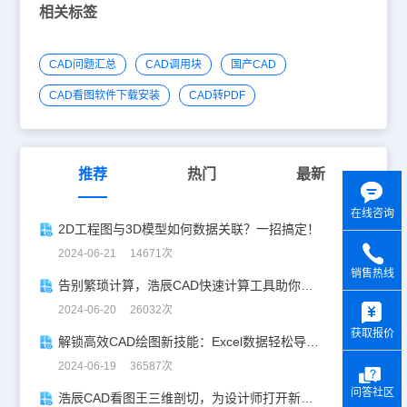
相关标签
CAD问题汇总
CAD调用块
国产CAD
CAD看图软件下载安装
CAD转PDF
推荐
热门
最新
在线咨询
2D工程图与3D模型如何数据关联？一招搞定！
2024-06-21 14671次
销售热线
告别繁琐计算，浩辰CAD快速计算工具助你一臂之力！
y
2024-06-20 26032次
获取报价
解锁高效CAD绘图新技能：Excel数据轻松导入CAD
2024-06-19 36587次
问答社区
浩辰CAD看图王三维剖切，为设计师打开新世界的大门！