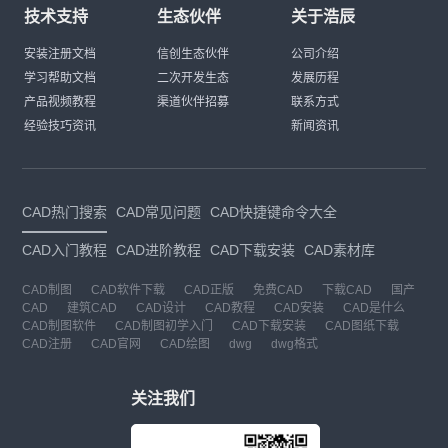
技术支持
生态伙伴
关于浩辰
安装注册文档
信创生态伙伴
公司介绍
学习帮助文档
二次开发生态
发展历程
产品视频教程
渠道伙伴招募
联系方式
经验技巧资讯
新闻资讯
CAD热门搜索
CAD常见问题
CAD快捷键命令大全
CAD入门教程
CAD进阶教程
CAD下载安装
CAD素材库
CAD制图
CAD软件下载
CAD正版
免费CAD
下载CAD
国产
CAD
建筑CAD
CAD设计
CAD教程
CAD安装
CAD是什么
CAD制图软件
CAD制图初学入门
CAD下载安装
CAD图纸下载
CAD注册
CAD官网
CAD绘图
dwg
dwg格式
关注我们