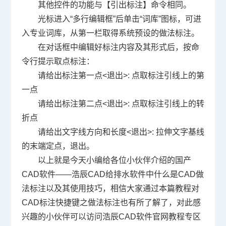
其他控件的功能与【引出标注】命令相同。
光标进入“多行编辑框”后单击“词库”图标，可进
入专业词库，从第一栏取得系统预设的做法标注。
在对话框中编辑好标注内容及其形式后，按命
令行提示取点标注：
请给出标注第一点<退出>: 点取标注引线上的第
一点
请给出标注第二点<退出>: 点取标注引线上的转
折点
请给出文字线方向和长度<退出>: 拉伸文字基线
的末端定点，退出。
以上就是今天小编给各位小伙伴介绍的
国产
CAD
软件——浩辰CAD给排水软件中什么是CAD做
法标注以及其使用技巧，相信大家通过本篇教程对
CAD标注快捷键之做法标注也有所了解了，对此感
兴趣的小伙伴可以访问浩辰CAD软件官网教程专区