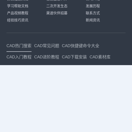
学习帮助文档
二次开发生态
发展历程
产品视频教程
渠道伙伴招募
联系方式
经验技巧资讯
新闻资讯
CAD热门搜索
CAD常见问题
CAD快捷键命令大全
CAD入门教程
CAD进阶教程
CAD下载安装
CAD素材库
CAD制图
CAD软件下载
CAD正版
免费CAD
下载CAD
国产
CAD
建筑CAD
CAD设计
CAD教程
CAD安装
CAD是什么
CAD制图软件
CAD制图初学入门
CAD下载安装
CAD图纸下载
CAD注册
CAD官网
CAD绘图
dwg
dwg格式
关注我们
扫码关注公众号
每月领专属优惠