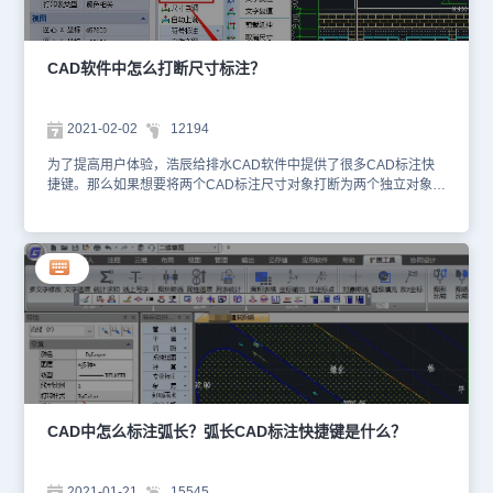
编辑功能删除线缆及其根数标注，可以同时完成，如果线缆根数标注
完以后，执行复制粘贴命令，这时候标注和电缆就没有联系了，使用
浩辰功能删除电缆的时候标注是删不掉的，执行关联标注以后等于给
他们建立了关系。可以再次一同删除电缆及标注。上述CAD教程中小
CAD软件中怎么打断尺寸标注？
编给大家分享了正版CAD软件——浩辰CAD电气软件中关联标注的
作用以及使用技巧，各位小伙伴在以后的CAD制图过程中如果需要用
到关联标注功能可以参考本篇教程来操作，更多相关CAD教程请持续
2021-02-02
12194
关注浩辰CAD软件官网教程专区。
为了提高用户体验，浩辰给排水CAD软件中提供了很多CAD标注快
捷键。那么如果想要将两个CAD标注尺寸对象打断为两个独立对象该
使用什么CAD标注快捷键呢？具体怎么操作呢？接下来就让小编来给
大家介绍一下正版CAD软件——浩辰给排水CAD软件中尺寸打断命
令的相关使用技巧吧！CAD中打断尺寸标注的方法： 浩辰给排水
CAD软件中如果想要将两个CAD标注尺寸对象打断为两个独立对象
可以使用【尺寸打断】CAD标注快捷键命令，其主要作用是把整体的
浩辰自定义尺寸标注对象在指定的尺寸界线上打断，成为两段互相独
立的尺寸标注对象，可以各自拖动夹点、移动和复制。在浩辰给排水
CAD软件中打开图纸，然后依次点击菜单位置：[室内设计]→ [尺寸标
注] → [尺寸编辑] → [尺寸打断]。如下图所示： 单击菜单命令或者是
在命令行输入【尺寸打断】CAD标注快捷键命令：IcDimBreak后，
命令行提示：请在要打断的一侧点取尺寸线<退出>:在要打断的位置
点取尺寸线，系统随即打断尺寸线，选择预览尺寸线可见已经是两个
CAD中怎么标注弧长？弧长CAD标注快捷键是什么？
独立对象。到这里关于正版CAD软件——浩辰给排水CAD软件中尺
寸打断命令的相关使用技巧就给大家介绍完了，是不是很方便快捷
呢？所以各位小伙伴一定要熟练掌握CAD标注快捷键的使用哦~更多
2021-01-21
15545