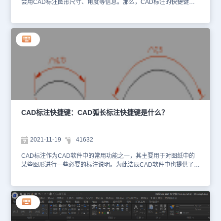
会用CAD标注图形尺寸、角度等信息。那么，CAD标注的快捷键是
什么？接下来，小编给大家整理分享CAD标注快捷键大全，记得收藏
哦！CAD标注快捷键大全： 常用CAD标注快捷键使用技巧： 1、线
性标注（DLI）：在命令行输入DLI，按回车键确认，根据命令提示在
图纸中点击第一个点，点击第二个点，最后移动鼠标放置尺寸线即
可。 2、对齐标注（DAL）：在命令行输入DAL，按回车键确认，根
据命令提示在图纸中点击第一个点，点击第二个点，最后移动鼠标放
置尺寸线即可。3、半径/直径标注（DRA/DDI）在命令行输入DRA或
DDI，按回车键确认，根据命令提示在图纸中点击要标注的圆或圆
弧，最后移动鼠标放置尺寸线即可。4、快速标注（QDIM）：在命令
行输入QDIM，按回车键确认，根据命令提示在图纸中选择多个要标
注的图形对象，根据提示选择标注类型，最后移动鼠标放置尺寸线即
可。5、标注样式（D）：在命令行输入D，按回车键确认，即可调出
CAD标注快捷键：CAD弧长标注快捷键是什么？
【标注样式管理器】。在其中可以根据自身需求新建/修改当前标注
样式。总而言之，掌握CAD标注快捷键的使用技巧对于提高绘图效率
至关重要。希望大家通过熟练运用CAD标注快捷键，能够高效的进行
2021-11-19
41632
CAD标注。
CAD标注作为CAD软件中的常用功能之一，其主要用于对图纸中的
某些图形进行一些必要的标注说明。为此浩辰CAD软件中也提供了很
多CAD标注快捷键，比如：CAD线性标注、CAD半径标注、CAD弧
长标注、CAD引线标注等。那CAD弧长标注快捷键是什么？怎么
用？下面就和小编一起来了解一下浩辰CAD软件中CAD弧长标注快
捷键的应用技巧吧！CAD弧长标注快捷键：浩辰CAD软件中CAD弧
长标注快捷键：Dar，全称：Dimarc；主要用于创建弧长标注。具体
操作步骤如下：打开浩辰CAD软件后，输入CAD弧长标注快捷键：