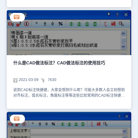
了。各位CAD制图初学入门的小伙伴看懂了吗？没看懂也没关系，可
CAD给排水软件中关于CAD坐标标注的内容，一起来看看吧！CAD
以访问浩辰CAD软件官网CAD下载中心免费下载试用正版浩辰CAD
坐标标注的使用技巧：CAD标注快捷键在绘图过程中经常会用到，浩
给排水软件跟着小编一起操作一遍就可以了解CAD标注快捷键中箭头
辰CAD给排水软件中坐标标注命令主要用于在总平面图上标注测量坐
引注了。
标或者施工坐标，取值根据世界坐标或者当前用户坐标UCS。下面介
绍具体的操作步骤：首先打开浩辰CAD给排水软件，然后找到并点击
菜单位置：[建筑设计]→ [符号标注] → [坐标标注] 。单击菜单命令
后，命令行提示： 当前绘图单位:mm,标注单位:M;以世界坐标取值;北
向角度 90 度 请点取标注点或[设置(S)]:我们首先要了解当前图形中的
绘图单位是否毫米，如果图形中绘图单 位是米，图形的当前坐标原
点和方向是否与设计坐标系统一致； 如果有不一致之处，需要键入 S
设置绘图单位、设置坐标方向和坐标基准点，设置坐标标注对话框如
什么是CAD做法标注？CAD做法标注的使用技巧
下图所示：坐标取值可以从世界坐标系或用户坐标系 UCS 中任意选
择(默认取世界坐标系)，注意如选择以用户坐 标系 UCS 取值，应该
以 UCS 命令把当前图形设为要选择使用的 UCS(因为 UCS 可以有多
2021-03-09
7630
个)，当前如果为世 界坐标系时，坐标取值与世界坐标系一致； 按照
《总图制图标准》2.4.1 条的规定，南北向的坐标为 X(A)，东西方向
说到CAD标注快捷键，大家会想到什么呢？可能大多数人会立刻想到
坐标为 Y（B），与建筑绘图习 惯使用的 XOY 坐标系是相反的； 如
对齐标注，弧长标注，角度标注等等这些比较常用的CAD标注快捷
果图上插入了指北针符号，你在对话框中单击“选指北针＜”，从图中
键。那么大家知道都什么是CAD做法标注吗？下面就让小编来给大家
选择了指北针，系统以它的指 向为 X(A)方向标注新的坐标点； 默认
介绍一下浩辰CAD给排水软件中什么是CAD做法标注以及其使用技
图形中的建筑座北朝南布置，“北向角度＜” 为 90(图纸上方)，如正北
巧吧。什么是CAD做法标注？CAD软件中有很多的CAD标注快捷，
方向不是图纸上方，单击“北向角度＜” 给出正北方向； 使用 UCS 标
大部分人了解的都是常用的一些的CAD标注快捷键，对于浩辰CAD
注的CAD标注快捷键坐标符号使用颜色为青色，区别于使用世界坐标
给排水软件中做法标注并不是很了解。CAD做法标注命令用于在施工
标注的坐标符号，在同一 DWG 图中 不得使用两种坐标系统进行坐标
图纸上标注工程的材料做法，通过专业词库可调入北方地区常用的
标注。 在其中单击下拉列表设置绘图单位是 M，标注单位也是 M，
88J1-X1(2000 版)的墙面、地面、楼面、顶棚和屋面标准做法。提供