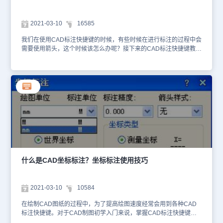
要添加标注的位置，两个点之间的标注就自动添加好了。本篇CAD教
程小编给大家整理分享了浩辰CAD软件中一些常用的CAD标注快捷
键以及相关应用实例，对此感兴趣的小伙伴抓紧收藏起来吧！
2021-03-10
16585
我们在使用CAD标注快捷键的时候，有些时候在进行标注的过程中会
需要使用箭头，这个时候该怎么办呢？接下来的CAD标注快捷键教
程，小编将会给CAD制图初学入门小伙伴介绍国产CAD制图软件
——浩辰CAD给排水软件中CAD箭头引注的相关操作技巧。CAD中
箭头引注的使用技巧：浩辰CAD给排水软件中箭头引注命令主要用于
绘制带有箭头的引出标注，文字可从线端标注也可从线上标注，引线
可以多次转折，用于楼梯方向线、坡度等标注，提供共5种箭头样式
和两行说明文字。下面给各位小伙伴介绍一下CAD标注快捷键中箭头
引注功能的具体使用步骤：首先打开浩辰CAD给排水软件，然后找到
并依次点击[建筑设计]→ [符号标注] → [箭头引注]。点取菜单命令
后，对话框显示如下，在线端时仅输入一行文字。在对话框中输入引
线端部或者引线上下要标注的文字，可以从下拉列表选取命令保存的
文字历史记录，也可以不输入文字只画箭头，对话框中还提供了更改
箭头长度、样式的功能，箭头长度按最终图纸尺 寸为准，以毫米为
什么是CAD坐标标注？坐标标注使用技巧
单位给出；箭头的可选样式有“箭头”、“半箭头”、“点”、“十字”、“无”
共5种对话框中输入要注写的文字，设置好参数，按命令行提示取点
标注：箭头起点或 [点取图中曲线(P)/点取参考点(R)]: 点取箭头起始
2021-03-10
10584
点。直段下一点或 [弧段(A)/回退(U)]: 画出引线(直线或弧线)，输入 U
退回上一步；直段下一点或 [弧段(A)/回退(U)]: 回车结束命令；双击
在绘制CAD图纸的过程中，为了提高绘图速度经常会用到各种CAD
箭头引注中的文字，即可进入在位编辑框修改文字。关于浩辰CAD给
标注快捷键。对于CAD制图初学入门来说，掌握CAD标注快捷键也
排水软件中CAD标注快捷键箭头引注的相关内容就给大家介绍到这里
是一项基本功能，今天的CAD教程，小编要给大家介绍的就是浩辰