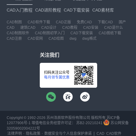
CAD入门教程
CAD进阶教程
CAD下载安装
CAD素材库
CAD制图
CAD软件下载
CAD正版
免费CAD
下载CAD
国产
CAD
建筑CAD
CAD设计
CAD教程
CAD安装
CAD是什么
CAD制图软件
CAD制图初学入门
CAD下载安装
CAD图纸下载
CAD注册
CAD官网
CAD绘图
dwg
dwg格式
关注我们
扫码关注公众号
每月领专属优惠
Copyright © 1992-
2026
苏州浩辰软件股份有限公司 版权所有
苏ICP备
12077906号-1
增值电信业务经营许可证：
苏B2-20210241
苏公网安备
32059002004222号
·
·
|
法律声明
隐私政策
数据安全与个人信息保护承诺
CAD
CAD软件