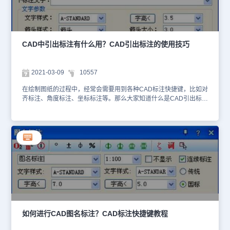
单击“确定”按钮返回命令行：当前绘图单位: M,标注单位:M;以世界坐
了多行文字的做法标注文字，每一条做法说明都可以按需要的宽度拖
标取值;北向角度 90 度；请点取标注点或[设置(S)]＜退出＞:点取标注
动为多行，还增加了多行文字位置和宽度的控制夹点。CAD做法标注
标注点；点取坐标标注方向: 拖动点取确定坐标标注方向；勾选“固定
的使用技巧：首先打开浩辰CAD给排水软件，然后依次点击菜单位
角度”复选框后，坐标引线会按鼠标拖动的方向，倾斜给定角度。请
置：[建筑设计]→ [符号标注] → [做法标注]。执行命令后即可调出
点取标注点＜退出＞: 重复点取坐标标注点，或回车退出命令。 对有
【做法标注】对话框。如下图所示：CAD做法标注对话框控件说明：
CAD中引出标注有什么用？CAD引出标注的使用技巧
已知坐标基准点的图形，我们在对话框中单击“设置坐标系＜”进行设
其他控件的功能与【引出标注】命令相同。光标进入“多行编辑框”后
置，交互过程如下： 点取参考点:点取已知坐标的基准点作为参考点
单击“词库”图标，可进入专业词库，从第一栏取得系统预设的做法标
输入坐标值＜14260.8,18191.2＞：按 XOY 坐标(非测量坐标)键入该
注。在对话框中编辑好标注内容及其形式后，按命令行提示取点标
2021-03-09
10557
点坐标值； (注意坐标应使用本图绘图单位，米单位图键入
注：请给出标注第一点<退出>: 点取标注引线上的第一点请给出标注
14260.8，18191.2，毫米单位图键入 14260800，18191200) 请点
第二点<退出>: 点取标注引线上的转折点请给出文字线方向和长度<
在绘制图纸的过程中，经常会需要用到各种CAD标注快捷键，比如对
取标注点或 [设置(S)] ＜退出＞: 点取其他标注点进行标注。以上就是
退出>: 拉伸文字基线的末端定点，退出。以上就是今天小编给各位小
齐标注、角度标注、坐标标注等。那么大家知道什么是CAD引出标注
小编给各位CAD制图初学入门小伙伴介绍的关于CAD标注快捷键中
伙伴介绍的国产CAD软件——浩辰CAD给排水软件中什么是CAD做
吗？不知道也没关系，下面就让小编来给打击介绍一下国产CAD软件
坐标标注的全部内容了，如果想要更快掌握CAD标注快捷键功能，可
法标注以及其使用技巧，相信大家通过本篇教程对CAD标注快捷键之
——浩辰CAD给排水软件中CAD标注快捷键之引出标注的相关使用
以访问浩辰CAD软件官网CAD下载中心免费安装试用正版国产CAD
做法标注也有所了解了，对此感兴趣的小伙伴可以访问浩辰CAD软件
技巧吧！CAD引出标注的使用技巧：CAD标注快捷键在CAD制图过
软件来和小编一起操作看看。
官网教程专区查看更多CAD标注快捷键相关的教程！
程中经常会用到，浩辰CAD给排水软件中引出标注主要用于对多个标
注点进行说明性的文字标注，自动按端点对齐文字，具有拖动自动跟
随的特性，默认是单行文字，需要标注多行文字时在特性栏中切换。
下面给大家分享一下具体的使用步骤：首先打开浩辰CAD给排水软
件，然后依次点击菜单位置：[建筑设计]→ [符号标注] → [引出标
注]。执行命令后即可调出【引出标注】对话框。如下图所示：CAD
引出标注对话框空间说明如下图所示：在对话框中编辑好标注内容及
其形式后，按命令行提示取点标注：请给出标注第一点<退出>: 点取
标注引线上的第一点输入引线位置<退出>: 点取文字基线上的第一点
如何进行CAD图名标注？CAD标注快捷键教程
点取文字基线位置<退出>: 取文字基线上的结束点输入其他的标注点
<结束>: 点取第二条标注引线上端点输入其他的标注点<结束>: 回车