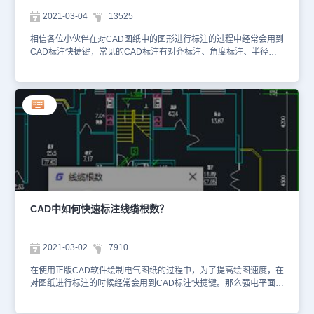
结束双击文字进入在位编辑状态，双击其他地方进入对象编辑框，如
2021-03-04
13525
下图所示；与引出标注对话框所不同的是下面多了“增加标注点<”按
钮，单击该按钮可进入图形添加引出线与标注点。上述CAD教程中小
相信各位小伙伴在对CAD图纸中的图形进行标注的过程中经常会用到
编给大家整理了国产CAD软件——浩辰CAD给排水软件中CAD标注
CAD标注快捷键，常见的CAD标注有对齐标注、角度标注、半径标
快捷键之引出标注的相关使用技巧，大家在以后的CAD绘图工作中如
注、圆弧标注等等，那么CAD图名标注不知道大家是否了解呢？下面
果在使用CAD标注快捷键时不知道如何使用引出标注时可以参考本篇
的CAD标注快捷键教程，就是关于国产CAD制图软件——浩辰CAD
教程来操作，有需要CAD下载的小伙伴可以访问浩辰CAD官网下载
给排水软件中的CAD图名标注的内容介绍，感兴趣的小伙伴可以简单
中心免费下载试用正版国产CAD软件！
了解一下。CAD图名标注的使用技巧：浩辰CAD给排水软件中有很
多CAD标注快捷键，图标标注便是其中之一，其主要用于一个图形中
绘有多个图形或详图时，需要在每个图形下方标出该图的图名，并且
同时标注比例，比例变化时会自动调整其中文字的合理大小，“间距
系数”项，表示图名文字到比例文字间距的控制参数。首先打开浩辰
CAD给排水软件，然后找到并依次点击 [建筑设计]→ [符号标注]→[图
名标注]，单击菜单命令后，显示对话框：在对话框中编辑好图名内
容，选择合适的样式后，按命令行提示标注图名，图名和比例间距可
以在“设置帮助”菜单下的【图形设置】命令中预设，已有的间距可在
CAD中如何快速标注线缆根数？
特性栏中修改“间距系数”进行调整，该系数为图名字高的倍数。双击
图名标注对象进入对话框修改样式设置，双击图名文字或比例文字进
入在位编辑修改文字，移动图名标注夹点设在对象中间，可以用捕捉
2021-03-02
7910
对齐图形中心线获得良好效果。通过本篇教程对CAD标注快捷键中
CAD图名标注的相关介绍，相信各位小伙伴看完本篇教程对浩辰
在使用正版CAD软件绘制电气图纸的过程中，为了提高绘图速度，在
CAD给排水软件中的图名标注也有了一定的了解，想要掌握更多
对图纸进行标注的时候经常会用到CAD标注快捷键。那么强电平面设
CAD标注快捷键知识，可以在浩辰CAD软件官网的CAD下载中心免
计中如何快速进行线缆根数标注？下面就让小编来给大家介绍一下正
费下载安装正版CAD软件来和小编一起学习给排水CAD制图哦！
版CAD软件——浩辰CAD电气软件中CAD标注快捷键之线缆根数标