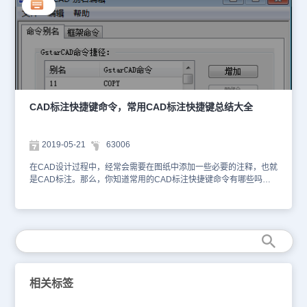
CAD标注快捷键是：JDBZ，主要的作用是按逆时针方向标注两根直
线之间的夹角，请注意按逆时针方向选择要标注的直线的先后顺序。
具体使用步骤如下：首先打开浩辰给排水CAD软件，然后输入角度
CAD标注快捷键：JDBZ，按回车键确认，或者是依次点击菜单位
置：[室内设计]→[尺寸标注] →[角度标注]。单击菜单命令后，命令行
提示：请选择第一条直线<退出>:在标注位置点取第一根线请选择第
二条直线<退出>: 在任意位置点取第二根线图为两个角度标注实例，
注意选取直线顺序的不同的标注效果：关于正版CAD软件——浩辰给
排水CAD软件中CAD标注快捷键之角度标注功能的相关操作技巧就
CAD标注快捷键命令，常用CAD标注快捷键总结大全
给大家介绍到这里了，相信各位小伙伴看完本篇教程应该对角度CAD
标注快捷键的使用有所了解了，更多相关CAD教程请关注浩辰CAD
软件官网教程专区。
2019-05-21
63006
在CAD设计过程中，经常会需要在图纸中添加一些必要的注释，也就
是CAD标注。那么，你知道常用的CAD标注快捷键命令有哪些吗？
本节CAD教程小编就来给大家分享一下浩辰CAD软件中一些常用的
CAD标注快捷键命令，一起来看看吧！常用CAD标注快捷键命令：
1、CAD半径标注快捷键命令:dimradius 半径标注可测量圆弧
和圆的半径或直径，具有可选的中心线或中心标记。当标注的一部分
位于已标注的圆弧或圆内时，将自动禁用非关联中心线或中心标记。
2、CAD角度标注快捷键命令：dimangular角度标注测量两个选定几
何对象或三个点之间的角度。用顶点和两个点、圆弧以及两条直线创
建的角度标注。3、CAD坐标标注快捷键命令：dimordinate坐标标注
相关标签
测量与原点（称为基准）的垂直距离，我们在上的菜单中点击标注
——坐标，然后在图纸上确定一点，拉动鼠标即可绘制完成。这些标