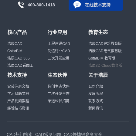
400-800-1418
在线技术支持
核心产品
行业应用
教育生态
浩辰CAD
工程建设CAD
浩辰CAD建筑教育版
GstarBIM
制造行业CAD
浩辰CAD电气教育版
浩辰CAD 365
二次开发应用
GstarBIM 教育版
浩辰CAD看图王
浩辰3D Cloud教育版
技术支持
生态伙伴
关于浩辰
安装注册文档
信创生态伙伴
公司介绍
学习帮助文档
二次开发生态
发展历程
产品视频教程
渠道伙伴招募
联系方式
经验技巧资讯
新闻资讯
CAD热门搜索
CAD常见问题
CAD快捷键命令大全