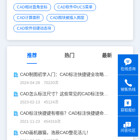
注通过保持特征与基准点之间的精确偏移量，来避免误差增大。4、
CAD相对直角坐标
CAD软件中UCS菜单
CAD弧长标注快捷键命令：dimarc弧长标注用于测量圆弧或多段线
圆弧上的距离。弧长标注的典型用法包括测量围绕凸轮的距离或表示
CAD计算面积
CAD图块被插入图层
电缆的长度。为区别它们是线性标注还是角度标注，默认情况下，弧
长标注将显示一个圆弧符号。圆弧符号（也称为“帽子”或“盖子”）显
CAD软件创建动态块
示在标注文字的上方或前方。5、CAD基线标注和CAD连续标注快捷
键基线标注和连续标注连续标注（也称为链式标注）是端对端放置的
多个标注。基线标注是多个具有从相同位置测量的偏移尺寸线的标
注。执行注释--连续命令。选择第一个端点，选择第二个端点。选择
第三个端点。按回车键结束，完成连续标注。以上这些就是绘图过程
推荐
热门
最新
中常用的CAD标注快捷键命令，后续CAD教程小编将会给大家详细
介绍这些CAD标注快捷键的使用技巧，对此感兴趣的设计师小伙伴们
在线咨询
可以持续关注浩辰CAD官网教程专区哦！
CAD制图初学入门：CAD标注快捷键全攻略，助你设计更高效！
2024-04-28 70220次
销售热线
CAD怎么标注尺寸？这些常见的CAD标注快捷键你会用吗？
y
2023-02-13 45124次
获取报价
CAD标注快捷键有哪些？CAD标注快捷键命令大全！
2021-11-23 454310次
问答社区
CAD画机器猫，浩辰CAD整花活儿！