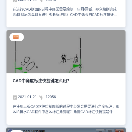
相关CAD标注快捷键命令的使用技巧请访问浩辰CAD软件官网教程
专区查看！
在进行CAD制图的过程中经常需要绘制一些圆/圆弧，那么绘制完成
圆/圆弧后怎么对其进行弧长标注呢？CAD中弧长的CAD标注快捷键
是什么？接下来的CAD教程就让小编来给大家介绍一下国产CAD制
图软件——浩辰给排水CAD软件中CAD标注快捷键之弧长标注功能
的使用技巧吧！CAD中弧长标注的操作步骤：浩辰给排水CAD软件
中弧长的CAD标注快捷键是：HCBZ，主要作用是以国家建筑制图标
准规定的弧长标注画法分段标注弧长，保持整体的一个角度标注对
象。具体使用步骤如下：首先打开浩辰给排水CAD软件，然后输入弧
长CAD标注快捷键：HCBZ，按回车键确认；或者是找到菜单位置：
[室内设计]→[尺寸标注] → [弧长标注]。如下图所示：单击菜单命令
后，命令行提示：请选择要标注的弧段<退出>: 点取准备标注的弧
墙、弧线请点取尺寸线位置或 [更正尺寸线方向(D)]<退出>: 类似逐点
标注，拖动到标注的最终位置，或键入 D 选取线或墙对象用于确定
尺寸线方向。请输入其他标注点或 [撤消上一标注点(U)]<结束>: 继续
CAD中角度标注快捷键怎么用？
点取其他标注点，并可以回退。…… 请输入其他标注点或 [撤消上一
标注点(U)]<结束>: 回车结束。以上就是小编给大家整理的国产CAD
制图软件——浩辰给排水CAD软件中CAD标注快捷键之弧长标注功
2021-01-21
12056
能的使用技巧，各位小伙伴都学会了吗？在以后的CAD制图工作中可
以参考本篇教程来进行弧长标注，更多相关CAD标注快捷键教程请关
在使用正版CAD软件绘制图纸的过程中经常会需要进行角度标注，那
注浩辰CAD软件官网教程专区哦！
么给排水CAD软件中怎么标注角度呢？角度CAD标注快捷键是什
么？下面就让小编来给大家介绍一下正版CAD软件——浩辰给排水
CAD软件中CAD标注快捷键之角度标注功能的相关操作技巧吧！
CAD中角度标注快捷键的使用：浩辰给排水CAD软件中角度标注的