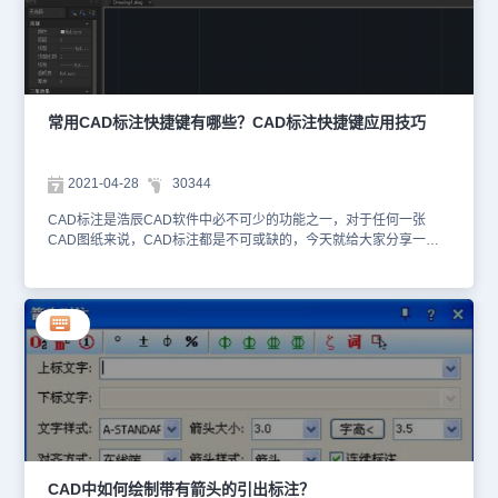
DAR，按回车键确认，根据命令提示在图纸中选择弧线段或多段线圆
弧段，接着指定弧长标注位置，即可完成。如下图所示：1. 弧长标注
位置: 指定弧长标注位置后标注创建成功，命令结束。两侧的尺寸界
线可能是正交的或是径向的，当圆弧夹角小于90度，尺寸界线是正交
的，当圆弧角度大于90度时，边界则是径向的，并且在数值前有一个
圆弧的符号。如下图所示：2. 多行文字: 显示多行文本编辑器，可编
常用CAD标注快捷键有哪些？CAD标注快捷键应用技巧
辑标注文字。3. 文字: 在命令行自定义标注文字，<>内的值是生成的
测量值。 4. 角度: 指定文字的角度。如下图所示：5. 部分: 可只标注
弧长的一部分。如下图所示：6. 引线：0当圆弧夹角大于90度时，可
2021-04-28
30344
以添加一个引线。如下图所示：上述CAD教程中小编给大家整理了浩
辰CAD软件中CAD标注快捷键之CAD弧长标注快捷键的相关应用技
CAD标注是浩辰CAD软件中必不可少的功能之一，对于任何一张
巧，对此感兴趣的小伙伴可以访问浩辰CAD软件教程专区查看更多相
CAD图纸来说，CAD标注都是不可或缺的，今天就给大家分享一些
关CAD教程。
CAD软件中常用的CAD标注快捷键。1、常用CAD标注快捷键：线性
标注—DLI（DIMLINEAR） 对齐标注—DAL（DIMALIGNED）半径
标注—DRA（DIMRADIUS） 直径标注—DDI（DIMDIAMETER） 角
度标注—DAN（DIMANGULAR） 中心标注—
DCE（DIMCENTER）点标注—DOR（DIMORDINATE）标注形位
公差—TOL（TOLERANCE） 快速引出标注—LE（QLEADER） 基
线标注—DBA（DIMBASELINE） 连续标注—
DCO（DIMCONTINUE）标注样式—D（DIMSTYLE） 编辑标注—
DED（DIMEDIT）替换标注系统变量—DOV（DIMOVERRIDE）2、
CAD标注快捷键应用实例（以对齐标注为例）在浩辰CAD软件中打
开需要添加标注的CAD图纸，然后在命令行输入【dal】后回车，先
设置标注的起点。移动到标注的结束点位置后点击鼠标，移动鼠标到
CAD中如何绘制带有箭头的引出标注？