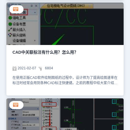
注的相关操作技巧。CAD中根数标注的使用：浩辰CAD电气软件的
强电平面中【根数标注】功能的主要作用是标注或修改线缆的根数。
下面给各位小伙伴分享一下CAD标注快捷键之根数标注的具体操作步
骤：首先打开浩辰CAD电气软件，然后依次点击【平面设计】→【强
电平面】→【根数标注】。如下图所示：执行命令后即可调出【线缆
根数】对话框。如下图所示：若大量导线根数一致，则不选“手动指
定根数”，即可框选多根导线标注为同一根数。若导线根数各不相
同，则选中“手动指定根数”，此时在键盘中直接输入对应数字，即可
在图面标注相应的根数，切换起来非常方便。以上就是小编给大家整
理的正版CAD软件——浩辰CAD电气软件中CAD标注快捷键之线缆
CAD中关联标注有什么用？怎么用？
根数标注的相关操作技巧，各位小伙伴在绘制图纸时如果需要进行标
注可以使用CAD标注快捷键来进行操作，可以有效提高绘图速率哦~
2021-02-07
6804
在使用正版CAD软件绘制图纸的过程中，设计师为了提高绘图速率在
标注时经常会用到各种CAD标注快捷键。之前的教程中给大家介绍了
常用的CAD标注快捷键，那么CAD中关联标注有什么用？怎么使用
呢？接下来的CAD教程就让小编来给大家介绍一下正版CAD软件
——浩辰CAD电气软件中关联标注的作用以及使用技巧。CAD标注
快捷键：关联标注的作用 浩辰CAD电气软件中【关联标注】命令主
要用于解决复制粘贴线缆及标注后，再使用浩辰删除线缆无法删除标
注的情况。CAD标注快捷键：关联标注的使用 首先打开浩辰CAD电
气软件，然后找到并依次点击【平面设计】→【强电平面】→【线缆
编辑】→【关联标注】。如下图所示： 使用浩辰CAD软件中的线缆