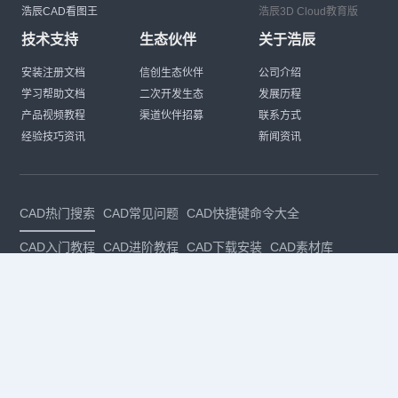
浩辰CAD看图王
浩辰3D Cloud教育版
技术支持
生态伙伴
关于浩辰
安装注册文档
信创生态伙伴
公司介绍
学习帮助文档
二次开发生态
发展历程
产品视频教程
渠道伙伴招募
联系方式
经验技巧资讯
新闻资讯
CAD热门搜索
CAD常见问题
CAD快捷键命令大全
CAD入门教程
CAD进阶教程
CAD下载安装
CAD素材库
CAD制图
CAD软件下载
CAD正版
免费CAD
下载CAD
国产
CAD
建筑CAD
CAD设计
CAD教程
CAD安装
CAD是什么
CAD制图软件
CAD制图初学入门
CAD下载安装
CAD图纸下载
CAD注册
CAD官网
CAD绘图
dwg
dwg格式
关注我们