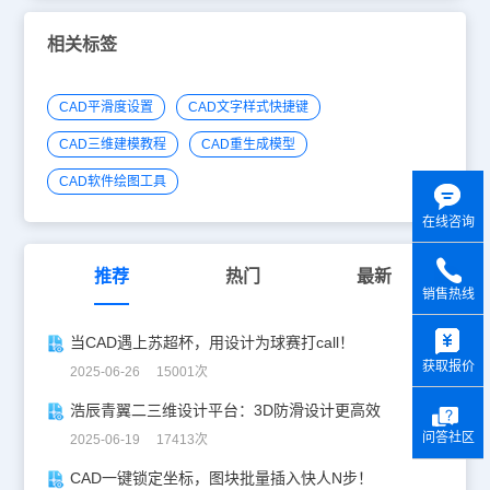
相关标签
CAD平滑度设置
CAD文字样式快捷键
CAD三维建模教程
CAD重生成模型
CAD软件绘图工具
在线咨询
推荐
热门
最新
销售热线
y
当CAD遇上苏超杯，用设计为球赛打call！
获取报价
2025-06-26 15001次
浩辰青翼二三维设计平台：3D防滑设计更高效
问答社区
2025-06-19 17413次
CAD一键锁定坐标，图块批量插入快人N步！