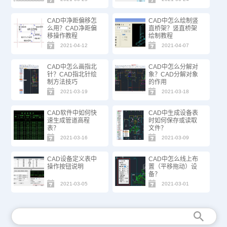
CAD中净距偏移怎
CAD中怎么绘制竖
么用？CAD净距偏
直桥架？竖直桥架
移操作教程
绘制教程
2021-04-12
2021-04-07
CAD中怎么画指北
CAD中怎么分解对
针？CAD指北针绘
象？CAD分解对象
制方法技巧
的作用
2021-03-19
2021-03-18
CAD软件中如何快
CAD中生成设备表
速生成管道高程
时如何保存或读取
表？
文件？
2021-03-16
2021-03-09
CAD设备定义表中
CAD中怎么线上布
操作按钮说明
置（平移拖动）设
备？
2021-03-05
2021-03-01