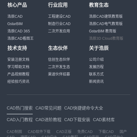
核心产品
行业应用
教育生态
浩辰CAD
工程建设CAD
浩辰CAD建筑教育版
GstarBIM
制造行业CAD
浩辰CAD电气教育版
浩辰CAD 365
二次开发应用
GstarBIM 教育版
浩辰CAD看图王
浩辰3D Cloud教育版
技术支持
生态伙伴
关于浩辰
安装注册文档
信创生态伙伴
公司介绍
学习帮助文档
二次开发生态
发展历程
产品视频教程
渠道伙伴招募
联系方式
经验技巧资讯
新闻资讯
CAD热门搜索
CAD常见问题
CAD快捷键命令大全
CAD入门教程
CAD进阶教程
CAD下载安装
CAD素材库
CAD制图
CAD软件下载
CAD正版
免费CAD
下载CAD
国产