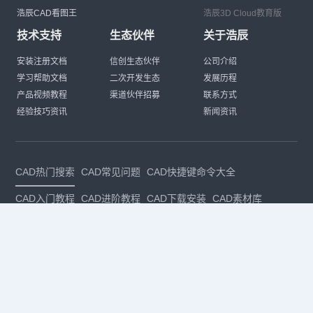
浩辰CAD看图王
浩辰3D Cloud教育版
技术支持
生态伙伴
关于浩辰
安装注册文档
信创生态伙伴
公司介绍
学习帮助文档
二次开发生态
发展历程
产品视频教程
渠道伙伴招募
联系方式
经验技巧资讯
新闻资讯
CAD热门搜索
CAD常见问题
CAD快捷键命令大全
CAD入门教程
CAD进阶教程
CAD下载安装
CAD素材库
CAD制图
CAD软件下载
CAD正版
免费CAD
下载CAD
国产
CAD
建筑CAD
CAD设计
CAD教程
CAD安装
CAD是什么
CAD制图软件
CAD制图初学入门
CAD下载安装
CAD图纸下载
CAD注册
CAD官网
CAD绘图
dwg
dwg格式
关注我们