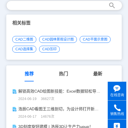
相关标签
CAD二维图
CAD园林景观设计图
CAD平面示意图
CAD选择集
CAD压印
推荐
热门
最新
解锁高效CAD绘图新技能：Excel数据轻松导入CAD
在线咨询
2024-06-19 36627次
浩辰CAD看图王三维剖切，为设计师打开新世界的大门！
销售热线
2024-06-17 14676次
y
3D刻度旋钮建模 | 浩辰3D让生产力upup！