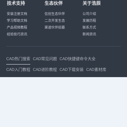
技术支持
生态伙伴
关于浩辰
安装注册文档
信创生态伙伴
公司介绍
学习帮助文档
二次开发生态
发展历程
产品视频教程
渠道伙伴招募
联系方式
经验技巧资讯
新闻资讯
CAD热门搜索
CAD常见问题
CAD快捷键命令大全
CAD入门教程
CAD进阶教程
CAD下载安装
CAD素材库
CAD制图
CAD软件下载
CAD正版
免费CAD
下载CAD
国产
CAD
建筑CAD
CAD设计
CAD教程
CAD安装
CAD是什么
CAD制图软件
CAD制图初学入门
CAD下载安装
CAD图纸下载
CAD注册
CAD官网
CAD绘图
dwg
dwg格式
关注我们