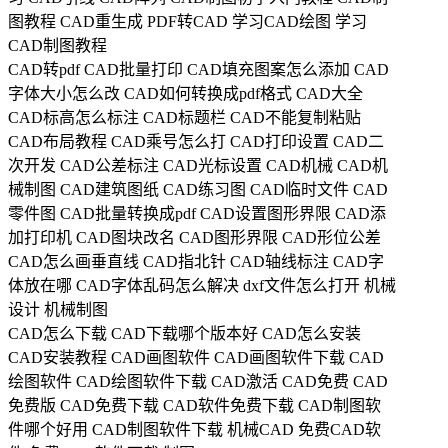
图教程
CAD重生成
PDF转CAD
学习CAD绘图
学习
CAD制图教程
CAD转pdf
CAD批量打印
CAD填充图案怎么添加
CAD
字体大小怎么改
CAD如何转换成pdf格式
CAD大全
CAD标高怎么标注
CAD标题栏
CAD不能复制粘贴
CAD布局教程
CAD乘号怎么打
CAD打印设置
CAD二
次开发
CAD公差标注
CAD光标设置
CAD机械
CAD机
械制图
CAD建筑图纸
CAD练习图
CAD临时文件
CAD
零件图
CAD批量转换成pdf
CAD设置图形界限
CAD添
加打印机
CAD图块改名
CAD图形界限
CAD形位公差
CAD怎么画垂直线
CAD指北针
CAD轴线标注
CAD字
体放在哪
CAD字体乱码怎么解决
dxf文件怎么打开
机械
设计
机械制图
CAD怎么下载
CAD下载哪个版本好
CAD怎么安装
CAD安装教程
CAD画图软件
CAD画图软件下载
CAD
绘图软件
CAD绘图软件下载
CAD激活
CAD免费
CAD
免费版
CAD免费下载
CAD软件免费下载
CAD制图软
件哪个好用
CAD制图软件下载
机械CAD
免费CAD软