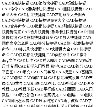
CAD填充快捷键
CAD缩放快捷键
CAD镜像快捷键
CAD命令
CAD连续标注快捷键
CAD删除快捷键
CAD
命令大全
CAD标注快捷键
CAD常用命令大全图表
CAD常用快捷键
CAD快捷键命令大全
CAD快捷键
CAD合并命令
CAD撤销快捷键
CAD引线快捷键
CAD
快捷键设置
CAD合并快捷键
连续标注快捷键
CAD倒圆
角快捷键
CAD复制快捷键命令
CAD放大快捷键
CAD
圆角命令怎么用
CAD等分快捷键
CAD缩小比例快捷键
命令
CAD格式刷快捷键
CAD快捷键大全
CAD快捷键
命令
CAD快速标注快捷键
CAD面积命令
CAD指令
dwg文件
CAD标注
CAD插入图片
CAD画图
CAD标注
尺寸
制图CAD初学入门教程
初学CAD
CAD练习
CAD
平面图
CAD填充
CAD入门学习
CAD模型
CAD基础教
程
CAD旋转
CAD编辑工具
CAD标注样式设置
CAD布
局
CAD乘号
CAD出图
CAD打印
CAD格式刷
CAD画图
教程
CAD教程下载
CAD平行线
CAD剖面图
CAD入门
教程
CAD填充颜色
CAD图案填充
CAD图层
CAD图块
CAD图纸怎么看
CAD显示线宽
CAD新手教程
CAD学
习
CAD引线
CAD阵列
CAD制图初学入门教程
CAD制