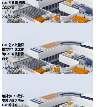
CAD打断圆/椭圆
方法步骤
2023-07-17
CAD怎么批量替
换文字？试试建
筑CAD查找替换
命令！
2023-07-07
给排水CAD软件
安装步骤之浩辰
CAD给排水