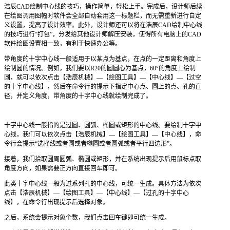
浩辰
CAD
绘制中心线的技巧，操作简单，轻松上手。完成后，设计师后续
在绘图调用图幅时软件会全部自动套用这一标题栏，而无需重新进行自定
义设置，提高了设计效率。此外，设计师还可以将在浩辰CAD绘制中心线
的技巧进行“打包”，分发给其他设计师解压安装，使得所有电脑上的
CAD
软件
绘图设置相一致，有利于快速办公等。
带角度的十字中心线一般适用于以某点为基点，在点的一定距离和角度上
绘制圆的情况。例如，我们要以R20的圆圆心为基点，60°的角度上绘制
圆，就可以依次点击【浩辰机械】—【绘图工具】—【中心线】—【过空
的十字中心线】，然后在命令行的提示下指定中心点、圆上的点、孔的直
径，并定义角度，带角度的十字中心线就绘制完成了。
十字中心线一般指的是过圆、圆弧、椭圆或矩形的中心线。要绘制十字中
心线，我们可以依次点击【浩辰机械】—【绘图工具】—【中心线】，命
令行会提示“选择线或者圆或者椭圆或者圆弧或者平行四边形”。
接着，我们拾取圆周圆弧、椭圆或矩形，并在系统出现提示后用鼠标点取
角度方向，如果需要正方向直接回车即可。
此类十字中心线一般为过系列孔的中心线，可统一生成。具体方法为依次
点击【浩辰机械】—【绘图工具】—【中心线】—【过孔的十字中心
线】，在命令行出现提示后选择对象。
之后，系统会提示对象个数，我们点击回车键即可统一生成。