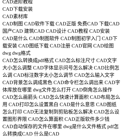
CAD进阶教程
CAD下载安装
CAD素材库
CAD制图
CAD软件下载
CAD正版
免费CAD
下载CAD
国产CAD
建筑CAD
CAD设计
CAD教程
CAD安装
CAD是什么
CAD制图软件
CAD制图初学入门
CAD下
载安装
CAD图纸下载
CAD注册
CAD官网
CAD绘图
dwg
dwg格式
CAD怎么转换成pdf格式
CAD怎么标注尺寸
CAD文字
大小怎么调整
CAD字体显示问号怎么解决
CAD比例怎
么调
CAD标注数字太小怎么调节
CAD怎么输入文字
CAD背景怎么调成黑色
CAD命令栏怎么调出来
CAD字
体库放在哪里
dwg文件怎么打开
CAD倒角怎么操作
CAD怎么画箭头
CAD怎么快速计算面积
CAD布局怎么
用
CAD打印怎么设置黑白
CAD是什么意思
CAD图纸
怎么打印
CAD无法复制到剪贴板怎么解决
CAD怎么设
置图形界限
CAD怎么算面积
CAD正版软件多少钱
CAD自动保存的文件在哪里
dwg是什么文件格式
pdf怎
么转换成CAD
什么是CAD