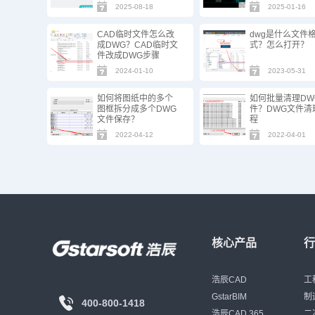
2025-08-18
2025-01-16
CAD临时文件怎么改
dwg是什么文件
成DWG？CAD临时文
式？怎么打开？
件改成DWG步骤
2024-01-10
2023-05-31
如何将图纸中的多个
如何批量清理DW
图框拆分成多个DWG
件？DWG文件清
文件保存？
程
2022-04-12
2022-04-01
核心产品
浩辰CAD
工
GstarBIM
制
400-800-1418
浩辰CAD 365
二