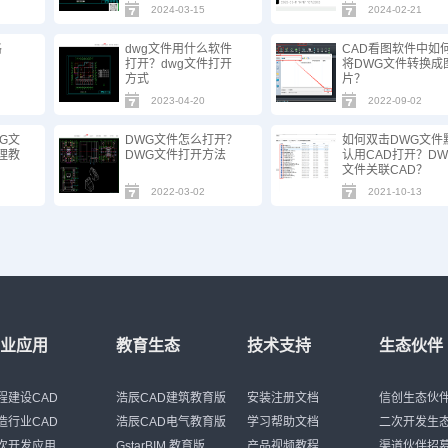
2024-03-15
2024-02-21
格
dwg文件用什么软件
CAD看图软件中如
打开？dwg文件打开
将DWG文件转换成
方式
片？
2023-04-20
2022-09-02
G文
DWG文件怎么打开？
如何双击DWG文件
理教
DWG文件打开方法
认用CAD打开？DW
文件关联CAD？
2022-03-02
2021-10-13
行业应用
教育生态
技术支持
生态伙伴
程建设CAD
浩辰CAD建筑教育版
安装注册文档
信创生态伙
造行业CAD
浩辰CAD电气教育版
学习帮助文档
二次开发生
次开发应用
GstarBIM 教育版
产品视频教程
渠道伙伴招