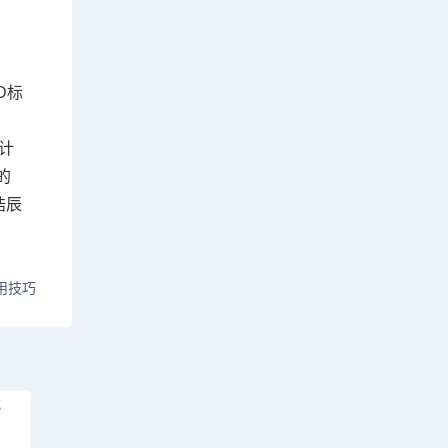
D标
计
的
浩辰
用技巧
式