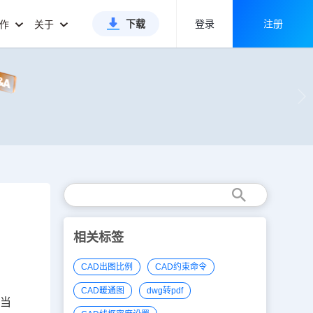
下载
登录
注册
合作
关于
相关标签
CAD出图比例
CAD约束命令
CAD暖通图
dwg转pdf
：当