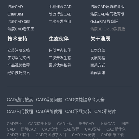
浩辰CAD
工程建设CAD
浩辰CAD建筑教育版
GstarBIM
制造行业CAD
浩辰CAD电气教育版
浩辰CAD 365
二次开发应用
GstarBIM 教育版
浩辰CAD看图王
浩辰3D Cloud教育版
技术支持
生态伙伴
关于浩辰
安装注册文档
信创生态伙伴
公司介绍
学习帮助文档
二次开发生态
发展历程
产品视频教程
渠道伙伴招募
联系方式
经验技巧资讯
新闻资讯
CAD热门搜索
CAD常见问题
CAD快捷键命令大全
CAD入门教程
CAD进阶教程
CAD下载安装
CAD素材库
CAD制图
CAD软件下载
CAD正版
免费CAD
下载CAD
国产
CAD
建筑CAD
CAD设计
CAD教程
CAD安装
CAD是什么
CAD制图软件
CAD制图初学入门
CAD下载安装
CAD图纸下载