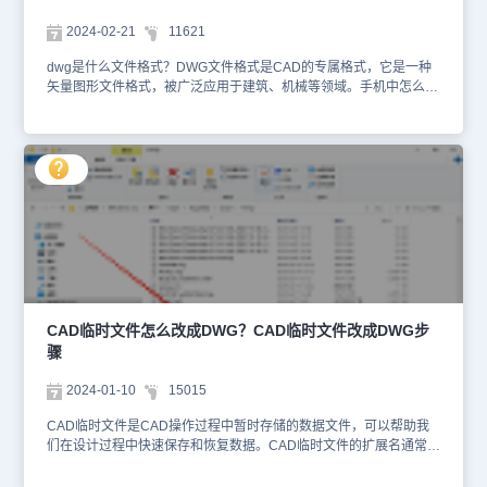
文件时，选择【用其他应用打开】，在调出的其他应用列表中选择
【浩辰CAD看图王APP】即可。（3）浩辰CAD看图王电脑版需要先
2024-02-21
11621
下载安装浩辰CAD看图王电脑版，然后再用其打开DWG文件即可。
总之，DWG文件是设计中不可或缺的一部分。它承载着建筑设计师
dwg是什么文件格式？DWG文件格式是CAD的专属格式，它是一种
的智慧和创意，通过丰富的图形和细节，将建筑的美好展现得淋漓尽
矢量图形文件格式，被广泛应用于建筑、机械等领域。手机中怎么打
致。同时，它也扮演着沟通桥梁的角色，让各方能够共同参与和理解
开dwg文件？今天，小编就来给大家分享在手机中用浩辰CAD看图王
建筑设计的全过程。
APP快速打开查看dwg文件的方法步骤，一起来看看吧！用手机打开
DWG文件的步骤：1、在手机应用商店中搜索并下载安装浩辰CAD看
图王APP，安装成功后，在手机桌面中找到浩辰CAD看图王APP并点
击打开。2、打开浩辰CAD看图王APP后，将其切换至【所有图纸】
选项卡，在其中找到并点击打开需要查看的DWG格式文件即可。3、
除了可以查看图纸，浩辰CAD看图王APP还提供了一些简单的编辑功
能，可以在手机中进行简单的图纸编辑操作。例如：修剪、便宜、延
伸、倒圆角等。本节内容小编给大家分享了在手机中用浩辰CAD看图
王APP打开查看dwg文件的方法步骤，希望对大家有所帮助。浩辰
CAD看图王开图更快速，显示更准确，使用更方便，编辑更轻松的
CAD快速看图软件 文件收藏、批量打印、PDF转换、图层管理、测
CAD临时文件怎么改成DWG？CAD临时文件改成DWG步
量标注、图块处理、分享接收、版本转换、图片输出、测量记录、绘
骤
图修改……
2024-01-10
15015
CAD临时文件是CAD操作过程中暂时存储的数据文件，可以帮助我
们在设计过程中快速保存和恢复数据。CAD临时文件的扩展名通常为
【*.TMP】或【*.SV$】，保存在系统的临时文件夹中。那么，CAD
临时文件怎么改成DWG？今天就和小编一起来了解一下吧！CAD临