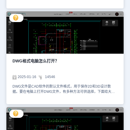
格式文件的需求日益增长。那么，dwg格式手机怎么打开？接下来，
给大家分享用浩辰CAD看图王手机版打开DWG文件的方法步骤。
DWG文件用手机打开的步骤：1、下载安装浩辰CAD看图王
APP（1）打开应用商店安卓用户：华为应用市场、小米商店、腾讯
应用宝等搜索【浩辰CAD看图王】。苹果用户：App Store搜索【浩
辰CAD看图王】。（2）下载安装认准开发商“苏州浩辰软件股份有限
公司”（官方正版）。2、导入DWG文件（1）本地文件导入打开浩辰
CAD看图王APP，点击底部【本地文件】，选择手机存储中的DWG
文件。（2）云端文件导入登录账号，点击【云图】，直接打开云盘
内的DWG文件（免下载）。3、查看与基础操作（1）缩放/平移：双
指缩放/单指拖动画布，查看图纸细节。（2）图层管理：点击底部
【图层】图标，显示/隐藏特定图层。（3）测量尺寸：点击【测
DWG格式电脑怎么打开？
量】，选择线段/角度/面积，实时获取图纸数据。（4）标注批注：点
击【标注】，添加文字/箭头/云线，支持保存标注到原文件。4、文件
分享与保存（1）导出文件：点击右上角【分享】，生成PDF/图片或
2025-01-16
14546
原DWG格式。（2）同步云端：编辑后保存至【云图】，自动同步到
我的云盘。通过以上步骤，即可在手机中使用浩辰CAD看图王APP流
DWG文件是CAD软件的默认文件格式，用于保存2D和3D设计数
畅查看DWG文件。
据。要在电脑上打开DWG文件，有多种方法可供选择，下面给大家
分享一些常见的方式。DWG格式用电脑打开的方式：1、使用浩辰
CAD软件浩辰CAD是浩辰软件公司开发的专业CAD软件，可以用来
创建、编辑和查看DWG文件。使用浩辰CAD打开DWG文件的步骤如
下：（1）下载并安装浩辰CAD软件。（2）启动软件，点击【文
件】菜单，然后选择【打开】。（3）在【打开】对话框中，浏览到
DWG文件所在的位置，选择要打开的DWG文件，然后点击【打开】
按钮。2、使用CAD看图软件如果只是需要查看DWG文件而不需要进