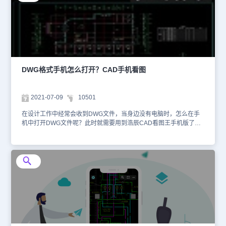
中指定默认打开应用程序为【GstarCAD Launcher 2019】后，点击
下方的【始终使用此应用打开.dwg文件】。如下图所示：方法二：鼠
标右击电脑中的DWG文件，在调出的对话框中点击【属性】。如下
图所示：在调出的【属性】对话框中，点击打开方式后的【更改】按
钮。如下图所示：在跳出的对话框中选择【GstarCAD Launcher
2022】后点击确定。如下图所示：点击【确定】按钮后会跳转回
【属性】对话框，此时打开方式已经更改完成，依次点击【应用】—
【确定】即可。如下图所示：设置完成后DWG文件的默认图标会发
DWG格式手机怎么打开？CAD手机看图
生变化，此时再双击鼠标即可在浩辰CAD软件中打开。如下图所示：
上述CAD教程中给大家介绍了两种关联DWG文件和浩辰CAD的方
法，你学会了吗？想要了解更多相关CAD教程的话请访问浩辰CAD
2021-07-09
10501
软件官网教程专区查看哦！
在设计工作中经常会收到DWG文件，当身边没有电脑时，怎么在手
机中打开DWG文件呢？此时就需要用到浩辰CAD看图王手机版了，
下面和小编就以浩辰CAD看图王手机版为例来给大家分享一下DWG
格式手机怎么打开吧！手机中打开DWG文件的操作步骤：想要在手
机中查看DWG文件，首先要下载安装浩辰CAD看图王APP，在手机
应用商店中搜索【CAD看图王】点击下载即可下载安装。如下图所
示：安装完成浩辰CAD看图王APP后，可以直接从第三方程序中点击
DWG文件打开，也可以在浩辰CAD看图王APP的【所有图纸】中找
到需要打开的图纸。如下图所示：浩辰CAD看图王APP除了可以查看
图纸，还可以进行一些简单的编辑操作，如：测量、标注、延伸等。
如下图所示：浩辰CAD看图王是浩辰软件旗下的移动CAD软件品
牌，集快速看图、DWG画图、CAD批注、CAD测量、画图制图于一
身。只要下载安装了浩辰CAD看图王APP便可以在手机中打开查看