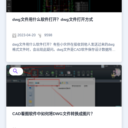
王网页版】，点击【打开文件】—选择【公开/私有】—勾选【浩辰
CAD看图王打开图纸使用协议】—点击【选择本地文件】。在弹出的
【打开】对话框中，选择需要打开的dwg文件即可。2、客户端：浩
辰CAD看图王电脑版、浩辰CAD系列软件（1）浩辰CAD看图王电脑
dwg文件用什么软件打开？dwg文件打开方式
在电脑中下载安装【浩辰CAD看图王电脑版】，安装完成后启动软
件，点击【打开】，在弹出的【选择文件】对话框中选择要打开的
dwg文件后，点击【打开】按钮即可。（2）浩辰CAD系列软件既然
2023-04-20
9598
dwg文件是CAD软件保存设计数据所用的文件格式，那么当然可以用
浩辰CAD软件打开。所以只需要在电脑中下载安装浩辰CAD系列软
dwg文件用什么软件打开？有些小伙伴在接收到他人发送过来的dwg
件即可打开dwg文件，例如：浩辰CAD、浩辰CAD建筑、浩辰CAD
格式文件时，会出现此疑问。dwg文件是CAD软件保存设计数据所用
机械、浩辰CAD电气等，这里就不过多介绍了。
的一种专有文件格式。本节内容小编就来给大家分享几种dwg文件的
打开方式，一起来看看吧！dwg文件打开方式：方式一：网页在线打
开1、在浏览器中搜索并打开【浩辰CAD看图王网页版】，点击【打
开文件】，选择【公开/私有】，勾选【浩辰CAD看图王打开图纸使
用协议】，点击【选择本地文件】。2、在电脑中找到需要打开的
dwg文件后点击【打开】即可。这种方式的优点是无需下载软件，下
面再给大家分享两种需要下载软件的dwg文件打开方式。方式二：用
CAD看图软件打开在电脑中下载并安装浩辰CAD看图王电脑版后，
启动该软件，点击打开【打开文件】按钮，在打开的【选择文件】对
话框中选择需要打开的dwg文件，点击【打开】即可。这种方式的优
点是可以对打开的dwg文件进行一些简单的编辑操作。方式三：用手
机打开在手机中下载安装浩辰CAD看图王APP，然后点击接收到的
CAD看图软件中如何将DWG文件转换成图片？
dwg文件，选择用浩辰CAD看图王APP打开即可。方式四：用CAD
软件打开在电脑中下载安装浩辰CAD软件后，启动该软件，点击软件
左上角的【打开】，在打开的【选择文件】对话框中选择需要打开的