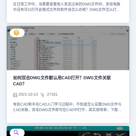
教程文章中给大家分享浩辰CAD看图王更多功能介绍及应用操作，对
在日常工作中，当需要查看他人发送过来的DWG文件时，发现电脑
此感兴趣的小伙伴们一定要持续关注浩辰CAD官网教程专区哦！
中没有可以打开此格式文件的软件该怎么办呢？DWG文件怎么打
开？下面，小编给大家分享几种DWG文件的打开方法吧！DWG文件
打开方法：DWG文件是CAD软件保存设计数据所用的，也是最常用
的文件格式之一。想要查看DWG文件的话，需要用CAD软件或者是
CAD看图软件打开。1. 下载安装CAD软件以浩辰CAD软件为例，在
浏览器中搜索浩辰CAD，打开其官网后，在CAD下载专区下载浩辰
CAD安装包。下载完成后，双击浩辰CAD安装程序，根据提示一步
步安装即可。安装完成后，鼠标右击电脑中的DWG文件，在跳出的
列表框中，选择【打开方式】—【GstarCAD Application】，即可在
浩辰CAD软件中打开DWG文件。2. CAD看图软件除了专业的CAD软
件以外，现在市面上有很多CAD看图软件，可以打开DWG文件，比
如浩辰CAD看图王电脑版、手机版、网页版。其中浩辰CAD看图王
电脑版和手机版都是需要下载安装的，这里就不再给大家赘述了。下
如何双击DWG文件默认用CAD打开？DWG文件关联
面就以浩辰CAD看图王网页版为例给大家分享如何在线打开DWG文
CAD？
件。在浏览器中搜索浩辰CAD看图王网页版，找到官网并点击进入，
或者是直接输入官方网址进入。打开后，点击【打开图纸】按钮。在
2021-10-13
27181
打开的页面中选择图纸【公开】或【私有】，勾选【浩辰CAD看图王
打开图纸使用协议】，点击【选择本地文件】。在跳出的【打开】对
有些CAD新手在CAD入门学习过程中，不知道怎么设置DWG文件与
话框中，找到并选中需要打开的DWG文件，点击【打开】。即可在
CAD关联，双击DWG文件即可在CAD中打开，其实很简单，下面小
线打开DWG文件，效果图如下：上述CAD教程中小编给大家分享了
编给大家分享一下DWG文件关联浩辰CAD的相关操作技巧吧！DWG
打开DWG文件的两种方法，你学会了吗？想要了解的话更多CAD实
文件关联浩辰CAD操作步骤：方法一：鼠标右击电脑中的DWG文
用技巧请持续关注浩辰CAD官网教程专区哦！
件，在调出的对话框中依次点击【打开方式】—【选择其他应用】。
如下图所示：此时会跳出【你要如何打开这个文件？】对话框，在其