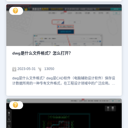
时文件改成DWG步骤：1、首先，我们需要找到CAD临时文件的存储
位置。一般来说，CAD临时文件会被保存在系统盘的临时文件夹中，
常见路径为：C:\USERS\用户名\APPDATA\LOCAL\TEMP。2、在
【TEMP】文件夹中，找到需要恢复的图纸文件同名的扩展名为
【*.SV$】的文件后，将其扩展名修改为【*.DWG】，在弹出的【重
命名】提示框中选择【是】即可。3、此时，CAD临时文件扩展名便
被调整为【*.DWG】，选中文件调用浩辰CAD软件打开即可。通过
以上几个简单的步骤，便可以将CAD临时文件轻松转换为DWG格
式，以便在浩辰CAD软件中进行编辑和保存，你学会了吗？感兴趣的
设计师朋友们，记得多多关注浩辰CAD官网教程专区，小编会在后续
dwg是什么文件格式？怎么打开？
的CAD教程文章中，继续给大家带来更多实用的技巧和秘籍哦！
2023-05-31
13050
dwg是什么文件格式？dwg是CAD软件（电脑辅助设计软件）保存设
计数据所用的一种专有文件格式，在工程设计领域中的广泛应用。可
有些小伙伴在接收到dwg文件后却不知道该如何打开，本文小编就来
给大家分享一下dwg文件的打开方式，一起来看看吧！手机中打开
dwg文件方式：如果想要在手机中打开dwg文件的话，需要在应用商
店中下载安装【浩辰CAD看图王APP】。软件安装完成后，在打开
dwg文件时，选择【用其他应用打开】，在调出的其他应用列表中选
择【浩辰CAD看图王APP】即可电脑中打开dwg文件方式：1、网页
端：无需下载软件，直接在网页中查看如果不想下载安装任何软件，
只要查看dwg文件的话，可以在浏览器中搜索并打开【浩辰CAD看图