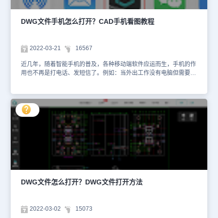
文件】，再按添加文件向导选择需要清理的文件即可。（2）点击
【添加目录】可快速将整个目录下的所有文件添加到清理列表中。在
使用【添加目录】时，如果勾选【包含子目录】，可将指定目录下的
DWG文件手机怎么打开？CAD手机看图教程
子目录一同添加到清理列表中；如果不勾选【包含子目录】，则不会
将子目录中的文件添加到清理列表中。3、将文件添加到清理列表
后，在【文件列表】中勾选需要清理的DWG文件，然后点击【开始
2022-03-21
16567
清理】后可对清理列表中被选中的文件执行清理操作。如下图所示：
6、点击【查看日志】，可以查看清理结果和基本信息，从清理的结
近几年，随着智能手机的普及，各种移动端软件应运而生，手机的作
果可以看出，此功能不会清理【只读】属性的文件，以确保特殊文档
用也不再是打电话、发短信了。例如：当外出工作没有电脑但需要查
数据的安全。浩辰CAD软件中的批量文件清理（BATPURGE）命令
看DWG文件时，也并非一定要找台电脑用CAD软件才能打开，用手
在清理DWG文件时无需打开图纸，所以效率极高，对此感兴趣的小
机一样可以查看DWG文件。那么，你知道DWG文件手机怎么打开
伙伴可以访问浩辰CAD官网下载专区免费下载安装正版浩辰CAD软
吗？本文小编就来给大家分享一下在手机中用浩辰CAD看图王APP打
件自己动手操作试试哦！
开DWG文件的详细步骤吧！在手机中打开DWG文件的方法步骤： 浩
辰CAD看图王手机版可以在手机或PAD上查看、编辑、批注CAD图
纸文件，具体使用步骤如下：1、首先在手机的应用商店中搜索下载
安装浩辰CAD看图王APP。如下图所示： 2、下载安装完成后，点击
需要打开的DWG文件，选择【用其他应用打开】，在跳出的对话框
中，选择【浩辰CAD看图王】。如下图所示： 3、此时手机会自动启
动浩辰CAD看图王APP来打开DWG文件。如下图所示： 浩辰CAD看
图王APP除了可以打开DWG文件以外，还可以实现CAD图纸编辑、
CAD批注、CAD测量、CAD标注、CAD文字查找、导出PDF/JPG、
DWG文件怎么打开？DWG文件打开方法
CAD图纸比较、CAD图层管理等功能。上述CAD教程中小编给大家
分享了在手机中用浩辰CAD看图王APP打开DWG文件的详细操作步
骤，各位设计师小伙伴在日常工作过程中如果需要在手机中打开
2022-03-02
15073
DWG文件的话可以使用浩辰CAD看图王APP。小编会在后续的CAD