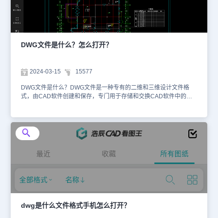
行编辑，可以使用CAD看图软件，例如：浩辰CAD看图王。浩辰
CAD看图王分为三种版本：移动版、电脑版和网页版，大家可以根据
自身实际需求来选择。下面，小编给大家分享浩辰CAD看图王网页
版，无需下载，在线可以打开DWG文件。在浏览器中搜索并打开浩
辰CAD看图王网页版，点击【打开文件】，登录账户，勾选【浩辰
DWG文件是什么？怎么打开？
CAD看图王打开图纸使用协议】，点击【选择本地文件】。在弹出的
【打开】对话框中，选择需要打开的DWG文件即可。以上就是在电
脑中打开DWG的两种方式，不过需要注意的是，不同的CAD软件对
2024-03-15
15577
DWG文件的支持可能有所不同。因此，在选择打开DWG文件的方法
时，请根据自己的需求和可用的软件进行选择。
DWG文件是什么？DWG文件是一种专有的二维和三维设计文件格
式，由CAD软件创建和保存，专门用于存储和交换CAD软件中的图
形数据，如几何图形、文本、标注、图像、表格等，这些信息对于传
达完整的设计意图至关重要。那么，DWG文件怎么打开？今天，小
编来给大家分享几种打开DWG文件的方法。打开DWG文件的方法：
1、用浩辰CAD系列软件打开在电脑中下载安装浩辰CAD系列软件，
即可打开DWG文件，这个方法是最常用的，小编就不赘述了。2、用
浩辰CAD看图王打开浩辰CAD看图王是新一代“云CAD”产品，让您在
手机端、网页端、电脑端查看DWG文件更便捷。（1）浩辰CAD看图
王网页版无需安装任何软件，在浏览器上轻松查看、分享CAD 2D图
纸和3D模型。在浏览器中搜索并打开浩辰CAD看图王网页版，点击
【打开文件】，登录账户，勾选【浩辰CAD看图王打开图纸使用协
议】，点击【选择本地文件】。在弹出的【打开】对话框中，选择需
要打开的DWG文件即可。（2）浩辰CAD看图王手机版首先在应用商
dwg是什么文件格式手机怎么打开？
店中下载安装浩辰CAD看图王APP。软件安装完成后，在打开DWG