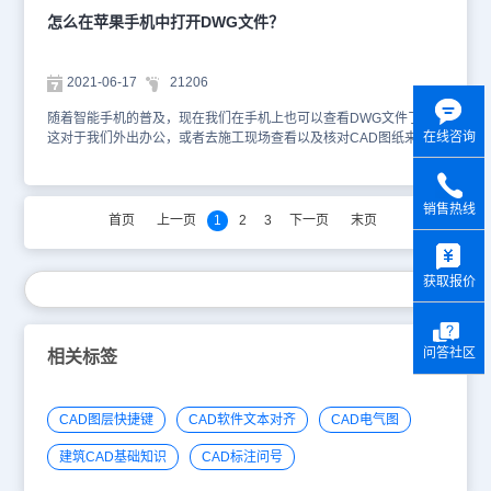
DWG格式文件，对此感兴趣的小伙伴赶紧下载浩辰CAD看图王试试
怎么在苹果手机中打开DWG文件？
看吧！更多相关CAD教程请持续关注浩辰CAD软件官网教程专区。
2021-06-17
21206
随着智能手机的普及，现在我们在手机上也可以查看DWG文件了，
在线咨询
这对于我们外出办公，或者去施工现场查看以及核对CAD图纸来说就
太方便了，但是有些小伙伴还不知道如何在苹果手机上打开DWG文
件，下面就和小编一起来了解一下吧！在苹果手机查看DWG文件需
要借助第三方APP，有需要的小伙伴可以下载试用浩辰CAD看图王
销售热线
APP，具体方法如下：首先打开苹果手机中的App Store，然后切换
首页
上一页
1
2
3
下一页
末页
至【搜索】，在搜索框中输入浩辰CAD看图王，点击搜索，在搜索结
y
果中找到CAD看图王点击【获取】即可。如下图所示： 下载完成
后，回到手机桌面，点击浩辰CAD看图王图标打开。如下图所示：
获取报价
打开浩辰CAD看图王后，点击【所有图纸】即可查看手机中保存的所
有DWG文件，点击需要查看的DWG文件后即可打开。如下图所示：
其实不管是在手机上还是在电脑上打开DWG文件只需要你有CAD软
问答社区
件就可以了。浩辰CAD看图王具有手机版、电脑版和网页版，查看
相关标签
DWG文件更方便，感兴趣的小伙伴可以下载试用看看哦！
CAD图层快捷键
CAD软件文本对齐
CAD电气图
建筑CAD基础知识
CAD标注问号