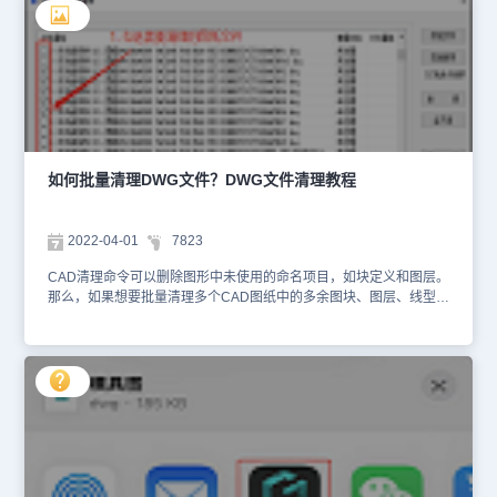
辰CAD机械软件中打开需要操作的图纸文件，在菜单栏中调用【浩辰
机械（M）】—【扩展工具】—【拆图备档】或输入CTBD命令。如
下图所示：执行命令后即可调出【拆解图纸】对话框，在其中设置过
滤条件以及拆分后DWG文件的存放路径后，点击【全选】或者【部
分选择】按钮。如下图所示：完成实体数据解析后，列表中便会显示
可以拆分的图框，在其中取消勾选不需要拆分的图框后点击【拆分】
按钮即可。如下图所示：拆分完成后，软件会跳出提示：拆分完成。
最后在DWG文件存放路径中便可以找到拆分后的图纸文件。如下图
所示：上述CAD教程小编给大家分享了浩辰CAD机械软件中通过调
如何批量清理DWG文件？DWG文件清理教程
用拆图备档命令来实现将图纸中的多个图框拆分成多个DWG文件保
存的详细操作步骤，是不是很简单呢？对此有需要的小伙伴可以访问
浩辰CAD下载专区免费下载安装试用正版浩辰CAD机械软件哦！
2022-04-01
7823
CAD清理命令可以删除图形中未使用的命名项目，如块定义和图层。
那么，如果想要批量清理多个CAD图纸中的多余图块、图层、线型、
标注样式、文字样式等对象的话该如何操作呢？浩辰CAD软件中的批
量文件清理（BATPURGE）命令便可批量清理DWG文件，不但有效
减小图纸的体积，还可以大大降低图纸出错的概率。本篇CAD教程就
和小编一起来了解一下浩辰CAD软件中批量清理DWG文件的具体操
作步骤吧！批量清理DWG文件的操作步骤：1、启动浩辰CAD软件，
输入命令：BATPURGE，点击回车键；或者是在菜单栏依次点击
【扩展工具】—【图档工具】—【批量文件清理】。如下图所示：
2、此时会跳出【DWG文件批量清理】对话框，可以根据自身需求选
择【添加文件】或者【添加目录】。如下图所示：（1）点击【添加