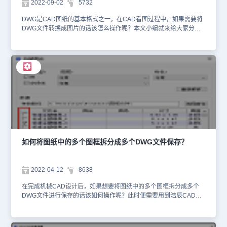
2022-09-02
5732
dwg文件，点击【打开】即可。这种方式的优点是可以正常编辑打开
的dwg文件。本文小编给大家分享了dwg文件的四种方式，有需要的
DWG是CAD图纸的基本格式之一，在CAD看图过程中，如果需要将
小伙伴们来看看吧！
DWG文件转换成图片的话该怎么操作呢？本文小编就来给大家分享
一下浩辰CAD看图王电脑版中将DWG文件转换成图片的相关操作技
巧吧！DWG文件转换成图片步骤： 首先在浩辰CAD看图王电脑版中
打开DWG文件，然后在菜单栏中点击切换至【文件】选项卡，点击
【输出图片】。如下图所示： 根据系统提示在绘图区域框选需要输
出为图片的范围。如下图所示： 确定输出范围后会弹出【输出图
片】对话框，根据自身实际需求设置背景颜色、输出格式、输出精度
以及图纸颜色。如下图所示： 设置完成后后，点击【确定】会弹出
【创建光栅文件】对话框，选择输出后图片的保存位置和文件名称后
点击【保存】按钮即可。如下图所示： 在浩辰CAD看图王电脑版中
通过以上几个简单的步骤便可以将DWG文件转换成图片格式，你学
会了吗？浩辰CAD看图王更多功能介绍和应用操作小编会在后续的
CAD教程文章中给大家逐一介绍，对此感兴趣的设计师小伙伴们一定
如何将图纸中的多个图框拆分成多个DWG文件保存？
要关注浩辰CAD官网教程专区哦！
2022-04-12
8638
在完成机械CAD设计后，如果想要将图纸中的多个图框拆分成多个
DWG文件进行保存的话该如何操作呢？此时便需要用到浩辰CAD机
械软件中的拆图备档命令了，本文小编就给大家分享一下浩辰CAD机
械软件中通过调用拆图备档命令来实现将图纸中的多个图框拆分成多
个DWG文件保存的具体操作步骤吧！CAD拆图备档步骤：首先在浩