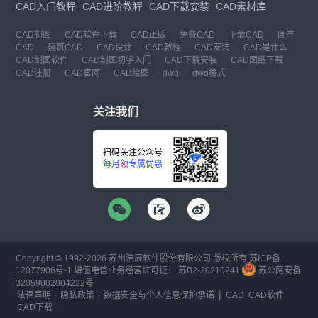
CAD入门教程
CAD进阶教程
CAD下载安装
CAD素材库
CAD制图
CAD软件下载
CAD正版
免费CAD
下载CAD
国产
CAD
建筑CAD
CAD设计
CAD教程
CAD安装
CAD是什么
CAD制图软件
CAD制图初学入门
CAD下载安装
CAD图纸下载
CAD注册
CAD官网
CAD绘图
dwg
dwg格式
关注我们
扫码关注公众号
每月领专属优惠
Copyright © 1992-
2026
苏州浩辰软件股份有限公司 版权所有
苏ICP备
12077906号-1
增值电信业务经营许可证：
苏B2-20210241
苏公网安备
32059002004222号
·
·
|
法律声明
隐私政策
数据安全与个人信息保护承诺
CAD
CAD软件
CAD下载