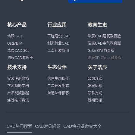
核心产品
行业应用
教育生态
浩辰CAD
工程建设CAD
浩辰CAD建筑教育版
GstarBIM
制造行业CAD
浩辰CAD电气教育版
浩辰CAD 365
二次开发应用
GstarBIM 教育版
浩辰CAD看图王
浩辰3D Cloud教育版
技术支持
生态伙伴
关于浩辰
安装注册文档
信创生态伙伴
公司介绍
学习帮助文档
二次开发生态
发展历程
产品视频教程
渠道伙伴招募
联系方式
经验技巧资讯
新闻资讯
CAD热门搜索
CAD常见问题
CAD快捷键命令大全