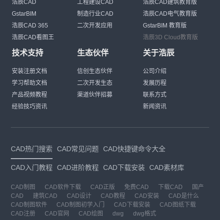
浩辰CAD
工程建设CAD
浩辰CAD建筑教育版
GstarBIM
制造行业CAD
浩辰CAD电气教育版
浩辰CAD 365
二次开发应用
GstarBIM 教育版
浩辰CAD看图王
浩辰3D Cloud教育版
技术支持
生态伙伴
关于浩辰
安装注册文档
信创生态伙伴
公司介绍
学习帮助文档
二次开发生态
发展历程
产品视频教程
渠道伙伴招募
联系方式
经验技巧资讯
新闻资讯
CAD热门搜索
CAD常见问题
CAD快捷键命令大全
CAD入门教程
CAD进阶教程
CAD下载安装
CAD素材库
CAD制图
CAD软件下载
CAD正版
免费CAD
下载CAD
国产
CAD
建筑CAD
CAD设计
CAD教程
CAD安装
CAD是什么
CAD制图软件
CAD制图初学入门
CAD下载安装
CAD图纸下载
CAD注册
CAD官网
CAD绘图
dwg
dwg格式