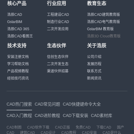
核心产品
行业应用
教育生态
浩辰CAD
工程建设CAD
浩辰CAD建筑教育版
GstarBIM
制造行业CAD
浩辰CAD电气教育版
浩辰CAD 365
二次开发应用
GstarBIM 教育版
浩辰CAD看图王
浩辰3D Cloud教育版
技术支持
生态伙伴
关于浩辰
安装注册文档
信创生态伙伴
公司介绍
学习帮助文档
二次开发生态
发展历程
产品视频教程
渠道伙伴招募
联系方式
经验技巧资讯
新闻资讯
CAD热门搜索
CAD常见问题
CAD快捷键命令大全
CAD入门教程
CAD进阶教程
CAD下载安装
CAD素材库
CAD制图
CAD软件下载
CAD正版
免费CAD
下载CAD
国产
CAD
建筑CAD
CAD设计
CAD教程
CAD安装
CAD是什么