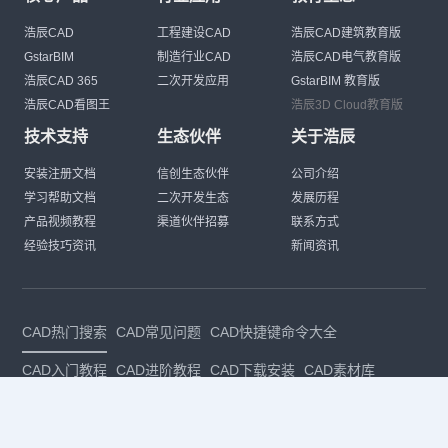
浩辰CAD
工程建设CAD
浩辰CAD建筑教育版
GstarBIM
制造行业CAD
浩辰CAD电气教育版
浩辰CAD 365
二次开发应用
GstarBIM 教育版
浩辰CAD看图王
浩辰3D Cloud教育版
技术支持
生态伙伴
关于浩辰
安装注册文档
信创生态伙伴
公司介绍
学习帮助文档
二次开发生态
发展历程
产品视频教程
渠道伙伴招募
联系方式
经验技巧资讯
新闻资讯
CAD热门搜索
CAD常见问题
CAD快捷键命令大全
CAD入门教程
CAD进阶教程
CAD下载安装
CAD素材库
CAD制图
CAD软件下载
CAD正版
免费CAD
下载CAD
国产
CAD
建筑CAD
CAD设计
CAD教程
CAD安装
CAD是什么
CAD制图软件
CAD制图初学入门
CAD下载安装
CAD图纸下载