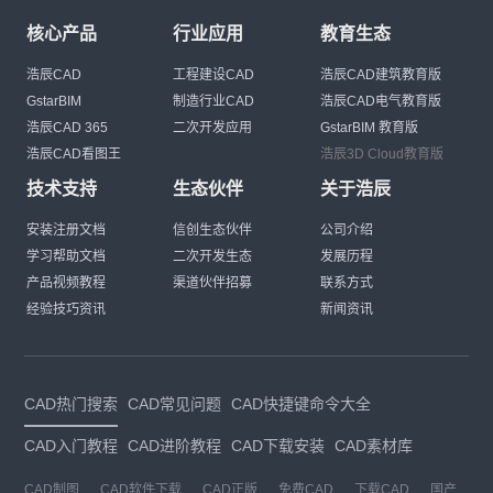
核心产品
行业应用
教育生态
浩辰CAD
工程建设CAD
浩辰CAD建筑教育版
GstarBIM
制造行业CAD
浩辰CAD电气教育版
浩辰CAD 365
二次开发应用
GstarBIM 教育版
浩辰CAD看图王
浩辰3D Cloud教育版
技术支持
生态伙伴
关于浩辰
安装注册文档
信创生态伙伴
公司介绍
学习帮助文档
二次开发生态
发展历程
产品视频教程
渠道伙伴招募
联系方式
经验技巧资讯
新闻资讯
CAD热门搜索
CAD常见问题
CAD快捷键命令大全
CAD入门教程
CAD进阶教程
CAD下载安装
CAD素材库
CAD制图
CAD软件下载
CAD正版
免费CAD
下载CAD
国产