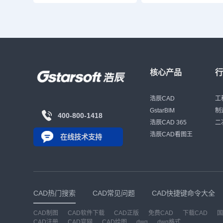
核心产品
浩辰CAD
工
GstarBIM
制
400-800-1418
浩辰CAD 365
二
浩辰CAD看图王
在线技术支持
CAD热门搜索
CAD常见问题
CAD快捷键命令大全
CAD制图
CAD软件下载
CAD正版
免费CAD
下载CAD
国
CAD注册
CAD官网
CAD绘图
dwg
dwg格式