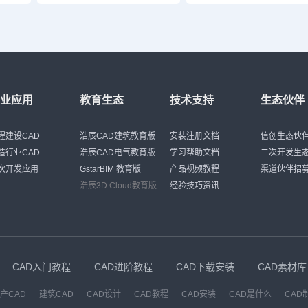
行业应用
教育生态
技术支持
生态伙伴
程建设CAD
浩辰CAD建筑教育版
安装注册文档
信创生态伙
造行业CAD
浩辰CAD电气教育版
学习帮助文档
二次开发生
次开发应用
GstarBIM 教育版
产品视频教程
渠道伙伴招
浩辰3D Cloud教育版
经验技巧资讯
CAD入门教程
CAD进阶教程
CAD下载安装
CAD素材库
产CAD
建筑CAD
CAD设计
CAD教程
CAD安装
CAD是什么
CAD