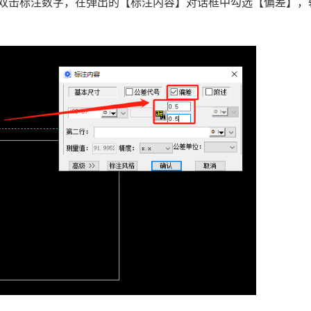
，双击标注数字，在弹出的【标注内容】对话框中勾选【偏差】，