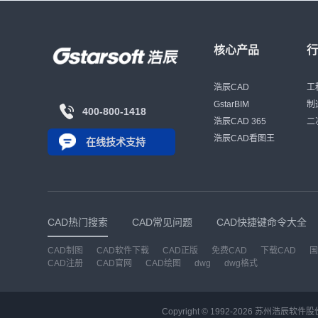
靠近零线的
称公差和极
式。勾选：锁定位置。④插入点。勾选：在屏幕上
出“多行文
偏差为基本
指定。⑤点击确定，将拾取点插入图2所示位置。
入%%C，
为基本偏差
图2 （2）重复定义属性。①标记：上偏差，提
标注的线性
基本偏差系
示：请输入上偏差，值：+0.005。②对正：默认
核心产品
对话框编
的基本偏差
左，文字样式：仿宋，文字高度：2.5。③点击拾
双击已标注
基本偏差示
取点，将“上偏差”插入图3位置。 图3 4、创建块
［文字替代
位置，具体数值
（1）删除辅助线条。 （2）点击绘图→块→创建
浩辰CAD
框。 方法
工
本概念 1
→弹出块定义对话框。 （3）输入名称：极限偏
“标注样式
GstarBIM
和轴公差带
制
400-800-1418
差。 （4）点击拾取点：在(上偏差下偏差)左下位
在“主单位
计要求，国
浩辰CAD 365
二
置点击左键。 （5）选择对象：框选(上偏差下偏
［后缀］输
配合—孔的
差)→右键确定。 （6）勾选：转换为块。出现
浩辰CAD看图王
标注极限偏差 方法一： 使用输入
在线技术支持
和轴相配
(+0.005-0.005)。 （7）点击确定→编辑属性对话
在执行线
盈配合—孔
框→确定。 5、写入块 在命令行输入WBLOCK。
选择多行文
孔和轴相配
出现写块对话框。 （1）源：点选块，在下拉菜单
框，在<>
渡配合—孔
中选择极限偏差。 （2）目标：文件名和保存路
＾－0.0
一对孔和轴
径。 （3）确定。 6、用插入块命令输入极限 偏差
光标确定尺
盈。 2.配合制 为了统一极限偏差，达到最大的经
调取新模板，点击插入块命令，按提示操作。比如
按钮编辑
济效益，国
CAD热门搜索
CAD常见问题
CAD快捷键命令大全
我们要输入φ50+0.035-0.018时，点击插入块命
“编辑标注
基轴制。 
令，出现插入“块”对话框。点击浏览，找到刚才制
（N），弹
改变轴的基
CAD制图
CAD软件下载
CAD正版
免费CAD
下载CAD
国
作的“极限偏差”，选中，打开，确定。即返回图
前输入%%C
度。为加工
CAD注册
CAD官网
CAD绘图
dwg
dwg格式
面，在50右下角点击左键，即插入位置。 在下部
选取进行堆
制。 基孔
命令栏出现“ 请输入上偏差《+0.005》：”，这时
尺寸→回车
H为下偏差
写入+0.035，回车。同时在下部命令栏出现“请输
尺寸 在
保持一定，
入下偏差《-0.005》：”，同样，写入-0.018，回
的线性尺寸
的配合的一
Copyright © 1992-
2026
苏州浩辰软件股
车。输入完毕。 以上就是在CAD绘图软件中，在
输入%%C