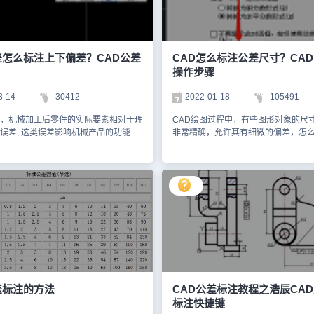
浩辰CAD软件（1）在电脑中启动浩辰
公差可以指定孔组的分布直径和每个
后，打开需要编辑的图纸文件，调用
径，如下图所示：把混合公差添加到
标注命令快捷键QDIM，给图形添加标
先需指定特征控制框的第一行，然后
双击添加的标注数字后，如果上下偏差
相同的几何特征符号。将几何符号框
话，直接在标注数字后输入：空格
行，然后以创建第二行公差符号。在
差怎么标注上下偏差？CAD公差
CAD怎么标注公差尺寸？CA
-0.05即可完成CAD公差标注。如下图所
合理的公差控制是非常重要的。本节C
操作步骤
辰CAD机械软件（1）在浩辰CAD机械
编整理介绍了CAD混合公差的使用技
图纸后，双击标注数字，在弹出的【标
单了解一下即可。想要了解更多CAD
3-14
30412
2022-01-18
105491
话框中勾选【偏差】，输入上下偏差
对此感兴趣的设计师小伙伴们可以关注
.5。（2）点击【确定】即可完成CAD
官网教程专区哦！
，机械加工后零件的实际要素相对于理
CAD绘图过程中，有些图形对象的尺
综上所述，CAD公差标注是一项非常
误差, 这类误差影响机械产品的功能，
非常精确，允许其有细微的偏差，怎
，它不仅关系到零件的质量和性能，还
规定相应的公差并按规定的标准符号标
图纸中呢？此时便需要用到CAD公差
机械系统的可靠性和稳定性。因此，在
，这就是CAD公差标注。那么，CAD
了。那么CAD怎么标注公差尺寸？本
标注时需要认真仔细，确保标注的准确
注上下偏差？本节内容就和小编一起来
大家分享一下浩辰CAD软件中CAD公
。
辰CAD软件中CAD公差标注的方法
作技巧。CAD公差标注操作步骤： 1.
公差标注步骤： 1、在电脑中启动浩辰
相同 启动浩辰CAD后，点击插入多行
后，打开需要编辑的图纸文件，调用
行文字编辑框中输入：%%p，即可得
标注命令快捷键QDIM，给图形添加标
号，在后面输入公差值即可。 2. 上
击添加的标注数字后，如果上下偏差是
启动浩辰CAD，双击需要CAD公差标
，直接在标注数字后输入：空格
进入编辑模式。 以向上偏差0.1，向下偏
05即可。如下图所示： 3、如果你使用
例，便可在标注值后输入+0.1^-0.05
AD机械软件的话就更简单了，操作步
键会调出【自动堆叠特性】对话框，
1）在浩辰CAD机械软件中打开图纸
【启用自动堆叠】后点击【确定】即可
差标注的方法
CAD公差标注教程之浩辰CA
注数字，在弹出的【标注内容】对话框
公差标注。 或者是选中输入的公差标
标注快捷键
差】，输入上下偏差值，如：0.5。如
【文字格式】对话中的堆叠按钮。 最