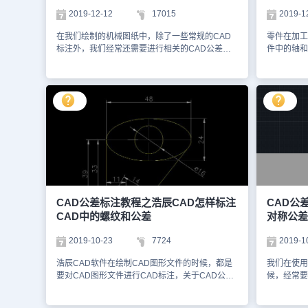
给大家分享更多精彩内容哦！
下图所示：
2019-12-12
17015
2019-1
注。如下图
注上下偏差
在我们绘制的机械图纸中，除了一些常规的CAD
零件在加工
兴趣的设计
标注外，我们经常还需要进行相关的CAD公差标
件中的轴和
程专区，小
注，在标注CAD公差的时候，在软件中，我们可
大，可能出
以使用哪些方法？具体的CAD公差标注过程是怎
但在现代化
样的？CAD公差标注的方法：一、被测要素的标
带孔的零件
注1、公差框格 水平书写 2、指引线引出时：从公
出，孔和轴
差框格引出！垂直框格！只能引出一条指引
使用要求，
线！ 指向被测要素时：垂直被测要素！ 垂直被测
CAD公差
要素！圆锥圆度例外！ 导出要素时对齐！组成要
意，国标规
素时错开！ 指引线弯折次数不能超过2次！
指工件的圆
二、几何公差值 几何公差值标注在公差框格第
（由二平行
二格中，以mm 为单位，指被测要素的允许变动
通常，指工
量。 GB/T 1184-1996规定，圆度、圆柱度分为
表面（由
0、1、…、12级，其余（位置度需经计算得出）
二、尺寸公
CAD公差标注教程之浩辰CAD怎样标注
CAD公
分为1、…、12级，12级精度最低，常用6～9
寸 按设计
CAD中的螺纹和公差
对称公差
级，一般可与尺寸公差同级。 被测要素的基准在
本尺寸。2
图样上用英文大写字母表示，为了避免混淆和误
的尺寸。如
2019-10-23
7724
2019-1
解，不得采用E、F、I、J、L、M、O、P、R等9
大极限尺寸
个字母，也不能与向视图字母重合。 多基准
个孔或轴允
浩辰CAD软件在绘制CAD图形文件的时候，都是
我们在使用
时，将最重要的基准放在公差框格第三格中作为第
寸：孔或轴
要对CAD图形文件进行CAD标注，关于CAD公差
候，经常要
一基准，依次排列。 对于由两个同类要素构成
或轴允许的
标注我们今天来介绍一下螺纹和公差。浩辰CAD
来给大家讲
而作为一个基准使用的公共基准，分别标注基准符
极限尺寸与
标注CAD中的螺纹和公差操作步骤CAD里面的螺
辰CAD标注