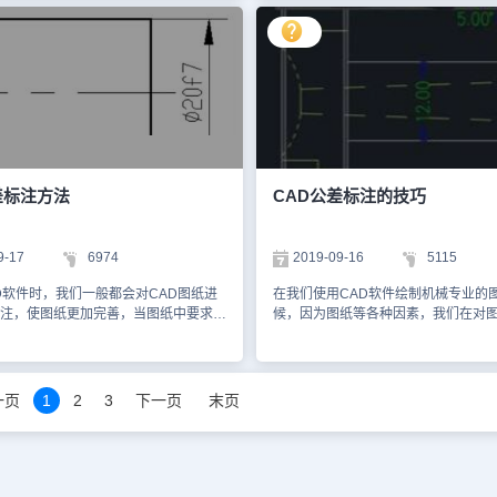
 上偏差：最大极限尺寸减其基本尺寸
选项，设置“箭头大小”的数值为1.5。 5
界面工具栏中的“标注
注提示中选择文字（T）输入尺寸文本
差。当最大极限尺寸小于其基本尺寸
选项卡中，我们点击文字样式后面的
或者直接使用D快捷键，弹出“标注样式
值。（即%%C20f7）→回车，用光
负值。孔的上偏差代号为ES，轴的上
出“文字样式”的对话框，我们在这里设
对话框，我们选定当前的标注样式，再
置。 方法二： 利用“编辑标注”按
s，如图中孔的上偏差ES=30.021-
宋-GB2312”，再点击“应用”选项。 6
。 在“修改标注样式”中，我
在执行线性尺寸标注命令后，调出“
1；轴的上偏差es=29.993-30=-0.007
度”设置为2.5，直接点击“确认”按钮。
卡。 4、选择我们需要的方差
命令，从标注编辑类型中选择新建（N
小极限尺寸减其基本尺寸所得的代数
“标注样式管理器”对话框中，我们重
或者极限公差。设置相应的参数之后，
“多行文字编辑器”对话框，在<>符号
极限尺寸大于其基本尺寸时，其值为正
式的步骤，分别创建“直径”、“半径”
确定”按钮。返回至上一界面中，点击“置
入%%C，符号后输入f7，单击［确定
偏差代号为EI，轴的上偏差代号为ei，
把“文字对齐”设置为“ISO标准”样式
再点击“关闭”按钮；。 5、这样设置
标注的线性尺寸→回车。 方法三：
偏差EI=30-30=0；轴的下偏差
择“线性”的标注样式，点击“置为当前
的标注都会出现在设置过的公差上，但
性”对话框编辑尺寸 在执行线性尺
3-30=-0.007 5.尺寸公差(简称公差） 最
点击“关闭”按钮。 8、-把“细实线”的
的尺寸不会带有方差 浩辰CAD标
后，双击已标注的线性尺寸，弹出“特
差标注方法
CAD公差标注的技巧
减最小极限尺寸之差，或上偏差减下偏
前的图层。我们点击“注释”-“标注”-“
差方法二 极限公差。 1)选中
在［文字替代］输入%%C20f7后，关
是允许尺寸的变动量。如图孔的公差
中，这里的标注并不含有直径符号的
标注公差的标注，在英文输入法的状态
话框。 方法四： 利用“替代当前样
9.077=(+0.010)-(-0.023)=0.033。 6.
行结果如下图所示： 9、点击界面功能区中的“默
空格”，在弹出来的“文字格式”窗口中，我
调出“标注样式管理器”对话框，选
9-17
6974
2019-09-16
5115
为更简洁有效的表示公差，常将图(a)简
认”-“注释”-“线性”选项，我们进行标注
所示的标注上下公差数值。 2)使用
样式”，在“主单位选项卡”对话框中［
)表示出来，图(b)称为公差带图。7.零
寸的操作，命令区出现的指示如下图所示： 
下公差的数值，点击窗口上方的“b/a”
入%%C；［后缀］输入f7 。执行线
D软件时，我们一般都会对CAD图纸进
在我们使用CAD软件绘制机械专业的
带图中，确定公差的一条基准直线。通
重复执行“线性”标注的操作，标注另外
入完毕了。
注尺寸。 标注极限偏差 方法一： 使
注，使图纸更加完善，当图纸中要求进
候，因为图纸等各种因素，我们在对
示基本尺寸。8.尺寸公差带（简称公差
线性尺寸，执行结果如下图所示： 11、把“半径”
本标注 在执行线性尺寸标注命令后，
差标注的时候，我们除了常用的CAD公
候，除了一些常规标注外，我们还要将
差带图中，由代表上、下偏差的两条直
标注样式设置为当前的样式，我们点击“
的状态下按“ED空格”，在弹出来的“文
提示中选择多行文字（M），弹出“多
外，还可以使用哪些方法？ CAD公差
标注在图纸中，方便我们查看图纸的
。 9.标准公差 GB/T 1800.2-1998
注”-“半径”选项，进行标注R45的半
口中，我们输入如下图所示的标注上下
器”对话框，在<>符号前输入%%C，
 标注公差带代号 方法一： 使用输入
CAD公差标注的技巧： 1、启动CAD
标准公差数值”（见下表）所列的用以确
行出现的提示如下图所示： 12、重复执行“半径”
输入
－0.020＾－0.041并且选取进行堆
标注 在执行线性尺寸标注命令后，从
快捷命令LE，在弹出的指定第一个输
一页
1
2
3
下一页
末页
小的任一公差，用IT表示。标准公差分
标注的操作，标注其他的半径尺寸，
05”（%%p显示为“±”号），输入0.05，点
定］，用光标确定尺寸位置。 方法二：
示中选择文字（T）输入尺寸文本而替
输入S； 2、进入设置后，其会弹出快
IT01、IT0、IT1、IT2、
图所示： 13、把“直径”标注样式设置为当前的样
按钮。 3)这样，我们的对称公
辑标注”按钮编辑尺 在执行线性尺寸
（即%%C20f7）→回车，用光标确定
置，切换到公差选项，然后点确认； 3、按绘图窗
...IT18。数字表示等级，数字越小，等级越
式，我们点击“注释”-“标注”-“直径”
行标注的过
调出“编辑标注”命令，从标注编辑类
 方法二： 利用“编辑标注”按钮编辑
口给出的提示指定第一和第二点后，
节选) 10.基本偏差 用以确定
Ø22直径尺寸的操作，命令行出现的
有没有留意到有CAD对称公差和CAD
（N），弹出“多行文字编辑器”对话框
行线性尺寸标注命令后，调出“编辑标
CAD形位公差设计界面如下； 4、根据图纸的要求
于零线位置的上偏差或下偏差，一般指
示： 14、重复执行“直径”标注的操作，标注其他
区别呢？以上就是CAD公差标注中对
前输入%%C，符号后输入－0.020＾－
，从标注编辑类型中选择新建（N），弹
或需要添加的形位公差进行设置； 5