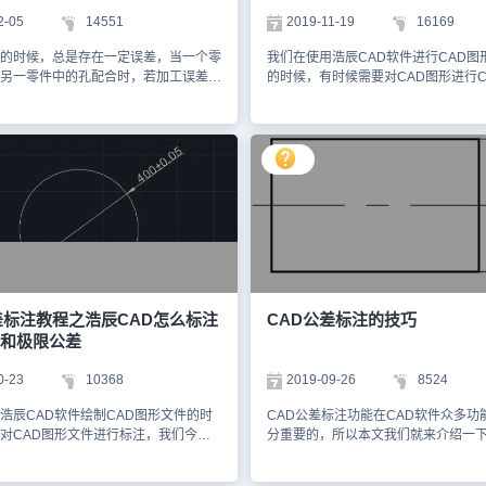
 （2）点击【确定】即可完成公差标
下所示： 上述CAD教程中小编给大家
2-05
14551
2019-11-19
16169
所示： 以上CAD教程就是CAD公差标
浩辰CAD软件中标注公差尺寸的具体
的方法，希望对大家有所帮助。对此感
你学会了吗？各位小伙伴在CAD绘图
的时候，总是存在一定误差，当一个零
我们在使用浩辰CAD软件进行CAD图
师小伙伴们可以关注浩辰CAD官网教
CAD公差标注的话可以参考上述步骤
另一零件中的孔配合时，若加工误差过
的时候，有时候需要对CAD图形进行C
编会在后续课程中给大家逐一分享。
多相关CAD教程请持续关注浩辰CAD
现配合效果变差甚至无法配合的情况。
注，今天小编就来给大家介绍一下。 
程专区哦！
生产中，常常要求制造出的一批带轴和
CAD几何公差？ 几何公差，又称为形
，在装配时不经挑选和修配，任意取
有位置公差、标注形状的功能。其中
的配合都能达到预期的配合性质，满足
标注形式，包含指引线、特征符号、
这种性能称互换性。零件的互换性是由
符合等内容。 今天，小编来给大家讲
标注来实现的。 一、配合及互换性 注
公差标注的具体方法步骤。 浩辰CAD
定，轴和孔的定义如下： 轴：通常，
注操作方法 首先，启动几何公差标注的
柱形外表面，也包括非圆柱形外表面
输入快捷命令操作：TOL 2)在命令行
平面或切面形成的被包容面）。 孔：
TOLERANCE指令，按回车键进行确认
件的圆柱形内表面，也包括非圆柱形内
界面菜单栏上的“标注”-“公差”选项。 
二平行平面或切面形成的包容面）。
能区中的“标注”-“公差”选项。 5)点
差（简称公差）的基本概念 1.基本尺
的“默认”-“注释”-“公差”选项。 下面
差标注教程之浩辰CAD怎么标注
CAD公差标注的技巧
要求所确定的尺寸，如图中的φ30为基
家讲解一下如何标注如下图所示中凸
和极限公差
.实际尺寸 通过测量获得的某一孔、轴
寸。 1、打开CAD软件，打开相关文
果实际尺寸大于最小极限尺寸并小于最
图为例进行讲解。 2、点击界面功能区中的“默认”-
0-23
10368
2019-09-26
8524
，则尺寸为合格尺寸。3.极限尺寸 一
“注释”-“标注样式”选项，系统会自动
许的尺寸的两个极端。 最大极限尺
管理器”。 3、点击“新建”按钮，在弹
浩辰CAD软件绘制CAD图形文件的时
CAD公差标注功能在CAD软件众多功
允许的最大尺寸。 最小极限尺寸：孔
新标注样式”对话框中，点击“用于”的
对CAD图形文件进行标注，我们今天
分重要的，所以本文我们就来介绍一下
最小尺寸。 4.尺寸偏差（简称偏差）
择“线性标注”的选项。 4、点击“继续”
解一下关于CAD公差标注的内容。 浩
公差标注的功能。 方法一： 使用
其基本尺寸的代数差。偏差有正值、负
建标注样式”的对话框中，我们选择“符
对称公差和极限公差方法一 首先，大
本标注 在执行线性尺寸标注命令后