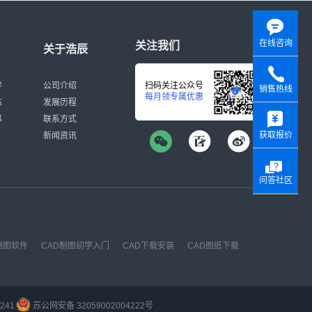
已标注的线性
就如图所
下图所示：
对话框编辑
注”-“形位
双击已标注
纸上，我们
形位公差”的
在线咨询
［标注前缀］
关注我们
我们快速完成
关于浩辰
差；［公差
CAD软件
再填写公差
］选择下；
辰CAD官
”选项，把它
上偏差］输入
伴
公司介绍
扫码关注公众号
销售热线
否；［公差文
每月领专属优惠
上其他形位公
态
发展历程
。 方法四：
y
注样式管理
募
联系方式
“多行文字”
“主单位选项
获取报价
新闻资讯
下图所示:
公差选项卡”
例操作说明，
精度］选择
几何公差标
［下偏差］输
寸已经有所
问答社区
［垂直位置］选
命令标注尺
 以上关于
要好好掌
D绘图有很
制图软件
CAD制图初学入门
CAD下载安装
CAD图纸下载
241
苏公网安备 32059002004222号