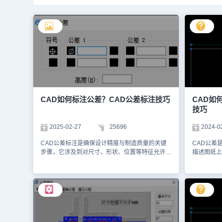
CAD如何标注公差？CAD公差标注技巧
CAD如
技巧
2025-02-27
25696
2024-0
CAD公差标注是确保设计精度与制造质量的关键
CAD公差
步骤，它涉及到对尺寸、形状、位置等特征允许的
描述图纸上
偏差范围进行明确界定。在CAD软件中，标注公
误差范围。
差不仅要求准确无误，还需清晰易读，以便于生产
响，实际制
人员理解和执行。下面，给大家分享CAD公差标
图纸上的标
注的详细操作步骤。CAD公差标注的操作步骤：
配和使用性
1、公差标注工具在浩辰CAD中打开图纸文件后，
围，以指导
点击菜单栏中的【标注】工具条，选择公差标注选
标注上下偏
项。（2）设置形位公差参数在弹出的【形位公
CAD公差