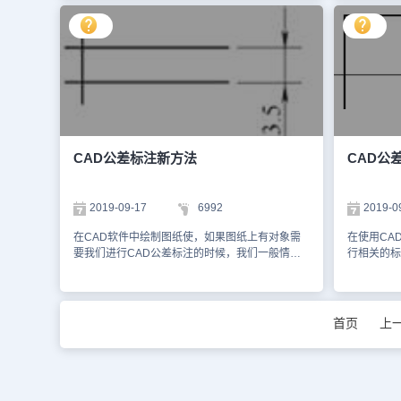
号，标在一个格中，用短横线隔开。 基准代号的
值或零值。
纹标注方式是前面加M，比如20个的螺纹标为
家打开CAD软件。 2、点击
组成： 基准要素的标注：1.基准字母大写、水平
所得的代数
M20。如果还要详细一点标注的话，可以标明螺纹
样式”按钮
书写。2.基准要素为导出要素时，基准代号的连线
时，其值为
的节距，如20个的螺纹1.5的节距，标注为
管理器”的
与基准要素的尺寸线对齐。否则，明显错开。 几
偏差代号为e
M20×1.5。要标注的话，你可以先标注这个尺寸的
点击右旁的“修改”按钮
何公差的简化标注 为了减少图样上公差框格
30=+0.02
线性标注。再按CTRL+1进行修改。如果你标注螺
们进入“公差”的选项
或指引线的数量，简化绘图，在保证读图方便和不
下偏差：最
纹的话，在主单位里面的标注前缀栏可以加M，在
方式，对称
引起误解的前提下，可以简化几何公差的标注。1.
差。当最小
标注后缀栏可以加×1.5。如果你要修改公差，就在
我们点击“
同一被测要素有多项几何公差要求时，可将这些公
值。孔的下
公差那一栏里面进行修改就可以了。以上的教程就
为当前”选项，
差框格重叠绘出，只用一条指引线引向被测要素。
如图中孔的下
是我们今天使用浩辰CAD软件来给大家介绍的关
之后，我们
2. 不同要素有同一几何公差要求且公差值相同
ei=29.99
于标注CAD中的螺纹和公差的相关内容了，有需
是我们的图形里
CAD公差标注新方法
CAD公
时，可用一个公差框格表示。由该框格的一端引出
大极限尺寸
要的小伙伴赶紧学起来吧！
注对称公差和极限公
一条指引线，在这条指引线上分出多条带箭头的连
差之差，它
我们要进行
线分别引向不同的被测要素。3. 结构相同的要素
=30.010-2
下按“ED
2019-09-17
6992
2019-0
有同一几何公差要求且公差值相同时，可用一个公
公差带图 
们输入如下图
差框格表示。在该框格的上面标明“几处”。 以上就
单地用图(b
鼠标选择上
在CAD软件中绘制图纸使，如果图纸上有对象需
在使用CA
是在CAD软件中，当我们对绘制的机械图纸进行
线 在公差
堆叠的按钮。 3)这样，极限公差的输
要我们进行CAD公差标注的时候，我们一般情况
行相关的标
相关的标注的时候，我们可以根据需要进行CAD
常以零线表
对称公差 1)选中我们要进行标注公差的标注，在
下都使用的是CAD公差标注的常规方法，在软件
行CAD公
公差标注，标注的方法及过程参照上述内容。今天
带） 在公
英文输入法
中，除了这些方法外，我们还可以使用哪些方法来
差标注方法
就介绍这么多了。安装浩辰CAD软件试试吧。更
线所限定的区域
字格式”窗
标注？ CAD公差标注新方法： 1、调取模板 调
标注方法：
多CAD教程技巧，可关注浩辰CAD官网进行查
中所附的“
公差数值。 2)我们在“400”的数值后面
取模板，选0图层。点击格式→文字样式→选择仿
尺寸文本
首页
上
看。
定公差带大
“%%p0.
宋→字体高度：0→确定。 2、画辅助线条 画辅
尺寸标注提
20个等级，即
击文字窗口的“确定”
助线条，如图1所示： 3、定义块属性 点击绘图→
代测量值。
IT3...
差就完成了。 我们在使用浩辰CAD进
块→定义属性。 （1）填写对话框。①标记：下偏
尺寸位置。
高。 标准公差数值(
程中，大家
差，提示：请输入下偏差，值：-0.005。②对正：
尺寸 在执
公差带相对
极限公差的
默认左，文字样式：仿宋，文字高度：2.5。③模
注” 命令