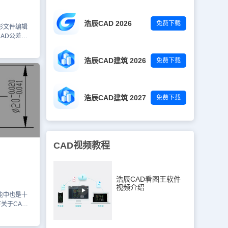
简单介绍了
操作步骤，
浩辰CAD 2026
免费下载
中如果需要
形文件编辑
来操作，更
AD公差标
软件官网教
什么是浩辰
位公差，具
浩辰CAD建筑 2026
免费下载
，几何公差的
公差值、附加
解一下几何
几何公差标
浩辰CAD建筑 2027
免费下载
功能。 1)
中输入
。 3)点击
4)点击界面功
击界面功能区中
CAD视频教程
结合实例，给大
轮卡爪的尺
件，这里以下
浩辰CAD看图王软件
打开“标注样式
视频介绍
出来的“创建
能中也是十
下拉列表，选
关于CAD
按钮，在“新
输入尺寸文
号和箭头”的
，从尺寸标