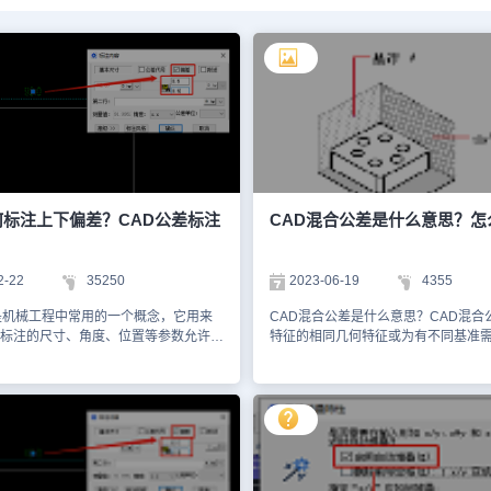
何标注上下偏差？CAD公差标注
CAD混合公差是什么意思？怎
2-22
35250
2023-06-19
4355
是机械工程中常用的一个概念，它用来
CAD混合公差是什么意思？CAD混合
标注的尺寸、角度、位置等参数允许的
特征的相同几何特征或为有不同基准
在机械制造过程中，由于各种因素的影
定两个公差。其中，一个公差与特征
造出的零件尺寸、角度等参数可能会与
个公差与组中的每个特征相关。单个
注存在一定的偏差。为了确保零件的装
征组公差具有更多的限制。下面小编
能，就需要在图纸上标注相应的公差范
实例来给大家分享一下CAD混合公差
制造过程中的质量控制。那CAD如何
吧！CAD混合公差使用方法：以上图
差？接下来，就和小编一起来了解一下
面A和B相交的点可形成一条轴，这条
标注的方法步骤吧！CAD公差标注方法
准轴，从这个轴开始计算图案的位置。