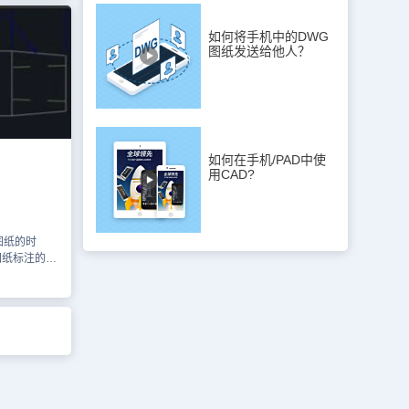
、在“文字”
而替代测量
按钮，从而弹
标确定尺寸位
置字体为“仿
如何将手机中的DWG
钮编辑尺寸
图纸发送给他人？
、将“文字高
编辑标注”
 7、返回至
），弹出
复创建标注样
前输
标注样式，再
］，选择已
。最后，我们选
 利用“特
”的按钮，再
寸标注命令
图层设定为当
性”对话框，
如何在手机/PAD中使
线性”选项，其
闭“特性”对
用CAD?
线性尺寸，执
式”标注
择“替代当前
Ø10线性尺
前缀］输
10、
性标注命令标
图纸的时
一侧的Ø10
用输入尺寸文
图纸标注的时
从尺寸标注
CAD公差
注释”-“标
行文字编辑
时候使用。
径尺寸，命令
符号后输入
软件，使用
叠，单击［确
入点时，先
执行结果如下
 利用“编
速引线设
标注命令后，
选项，进行标注
型中选择新建
其会弹出
提示如下图所
，在<>符号
0.041并且
、设置完成