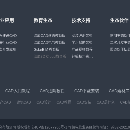
那个偏差。若公差带位于零线之上，下
的直径尺寸，执行结果如下图所示： 15、进行绘
限公差的标注方法了。
选取进行堆叠，单击［确定］，选择
字编辑器”对话框，在<>符号前输
后，点确认，刚输入的CAD形位公差
偏差；若公差带位于零线之下，上偏差
制引线的操作，命令行出现的提示如
尺寸→回车。 方法三： 利用“特性”
符号后输入f7，单击［确定］，选择已
示； 以上就是在CAD软件中，在对图纸进行标注
。 国家标准对轴、孔各规定了28个
16、标注形位公差：我们点击“注释”-“标
尺寸 在执行线性尺寸标注命令后，
尺寸→回车。 方法三： 利用“特性”
的时候，如果要将CAD公差标注在图
列，用拉丁字母表示，大写字母代表孔
公差”选项，系统会弹出如下图所示中“
的线性尺寸，弹出“特性”对话框，在
辑尺寸 在执行线性尺寸标注命令后，
行业应用
教育生态
还需要使用一些标注技巧，可以帮助
技术支持
生态伙伴
，小写字母代表轴的基本偏差。下图为
对话框。 17、点击“符号”的按钮，在出现的“特征
输入%%C；［显示公差］选择极限偏
的线性尺寸，弹出“特性”对话框，在
标注。今天就介绍这么多了。安装浩辰
意图，图中只示意了各基本偏差的相对
符号”对话框里，我们选择项目符号，
等级］选择0.000；［水平放置公差
］输入%%C20f7后，关闭“特性”对话
试试吧。更多CAD教程技巧，可关注浩
可通过查表确定。 三、配合的基
的数值以及基准代号，最后点击“确定
［公差下偏差］输入0.041；［公差
四： 利用“替代当前样式”标注 调出
程建设CAD
浩辰CAD建筑教育版
网进行查看。
安装注册文档
信创生态伙
.配合种类 基本尺寸相同，互相结合的孔
放在绘图区域的引线位置。 18、重复“形位公差”
－0.020；［公差消去后续零］选择
管理器”对话框，选择“替代当前样式”，
之间的关系称为配合，为满足不同的设
造行业CAD
浩辰CAD电气教育版
的标注方法，我们继续进行凸轮卡爪
学习帮助文档
二次开发生
字高度］输入0.7。关闭“特性”对话框
选项卡”对话框中［前缀］输入%%C；
标规定了以下三种类型的配合： 间隙
差标注，执行结果如下图所示: 19、绘制出基准符
次开发应用
GstarBIM 教育版
利用“替代当前样式”标注。调出“标
产品视频教程
渠道伙伴招
入f7 。执行线性标注命令标注尺寸。
公差带在轴的公差带之上，任取一对孔
号：我们点击“默认”-“绘图”-“多边形”、
器”对话框，选择“替代当前样式”，在
尺寸文本标注
浩辰3D Cloud教育版
经验技巧资讯
都具有间隙（包括间隙等于零）。 过
选项，从而绘制基准符号。执行结果如
卡”对话框中［前缀］输入%%C；在“
性尺寸标注命令后，从尺寸标注提示中
的公差带在轴的公差带之下，任取一对
通过上面的详细介绍，以及具体的实
对话框中［方式］选择极限偏差；［
字（M），弹出“多行文字编辑器”对话
都具有过盈(包括过盈等于零）。 过
相信大家对于浩辰CAD公差标注中的
0.000；［上偏差］输入－0.020；
符号前输入%%C，符号后输入－0.020
的公差带和轴的公差带互相重叠，任取
注快捷键以及CAD标注凸轮卡爪的尺
入0.041；［高度比例］输入0.7；
41并且选取进行堆叠，单击［确定］，用
相配，可能具有间隙也可能具有过
掌握了！
择下；［后续］选取。执行线性标注
寸位置。 方法二： 利用“编辑标注”
寸。 同时标注公差带代号和极限偏差
尺 在执行线性尺寸标注命令后，调出
家标准规定了两种基准制，即基孔制和
CAD入门教程
CAD进阶教程
CAD下载安装
CAD素材库
CAD公差标注功能的介绍，大家一定
”命令，从标注编辑类型中选择新建
基孔制—孔的基本偏差保持一定，而用
握，了解清楚这个功能，这样对于CA
出 “多行文字编辑器”对话框，在<>符号
本偏差来得到各种不同的配合的一种制
大的帮助。
产CAD
建筑CAD
CAD设计
CAD教程
CAD安装
CAD是什么
CAD
，符号后输入－0.020＾－0.041并且
的方便性和经济性，应优先采用基孔
叠，单击［确定］，选择已标注的线性
制配合中的孔称基准孔，它的基本偏差
。 方法三： 利用“特性”对话框编辑
，其值为零。 基轴制—轴的基本偏差
执行线性尺寸标注命令后，双击已标注
而用改变孔的基本偏差来得到各种不同
，弹出“特性”对话框，在［标注前缀］
种制度。 基轴制配合中的孔称基准
份有限公司 版权所有
苏ICP备12077906号-1
增值电信业务经营许可证：
苏B2-20210
；［显示公差］选择极限偏差；［公差