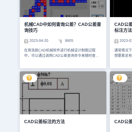
差】对话框中，根据自身需求选择符号、公差值等
步骤：1、
参数后，点击【确定】按钮。（3）确定公差标注
CAD软件
位置最后，根据命令提示在图纸中尺寸线附近点取
CAD快速
公差标注位置即可。综上所述，CAD公差标注的
注。（2）
步骤很简单，大家可以根据上述步骤来进行公差标
是0.5的
机械CAD中如何查询公差？CAD公差查
CAD公
注。在CAD设计过程中精准高效地标注公差，是
+0.05^
询技巧
标注方法
连接设计与制造的重要桥梁。
示：2、浩
软件中打开
2023-04-20
8605
2023-0
注内容】对
值，如：0
在用浩辰CAD机械软件进行机械设计制图过程
通常情况下
公差标注。
中，可以通过调用CAD公差查询命令来随时查询
想要素总有
重要的工作
尺寸的公差值，而无须频繁地翻阅手册，有利于提
在设计时应
关系到整个
高工作效率。本节机械CAD制图教程小编就来给
注在图样上
CAD公差
大家分享一下浩辰CAD机械软件中查询CAD公差
公差怎么标
性和一致性
的相关操作技巧吧！机械CAD公差查询步骤：步
了解一下浩
骤1、在浩辰CAD机械软件中打开图纸文件后，点
吧！CAD
击菜单栏中的【浩辰机械】—【尺寸标注】—【公
CAD软件
差查询】。如下图所示：步骤2、执行命令后，会
CAD快速
弹出【公差查询】对话框，在基本尺寸值的文本框
注。2、双
内输入数值，然后选取欲查询的公差代号，就可得
0.5的话
到相应的上偏差和下偏差的数值。如下图所示：本
+0.05^-0.
节机械CAD制图教程小编给大家分享了浩辰CAD
的是浩辰C
机械软件中查询CAD公差的相关操作技巧，你学
骤如下：（
CAD公差标注的方法
CAD公
会了吗？对此感兴趣的设计师小伙伴们可以关注浩
后，双击标
辰CAD官网教程专区，小编会在后续教程文章中
中勾选【偏