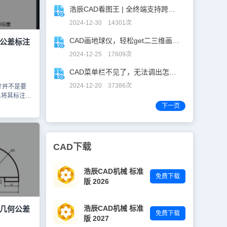
单独孔的直
浩辰CAD看图王 | 全终端支持跨图复制粘贴！
图形中时，首
为第二行选择
2024-12-30 14301次
格延伸覆盖每
产品设计中，
CAD画地球仪，轻松get二三维画图技巧！
D公差标注
AD教程小
2024-12-25 17609次
巧，大家简
实用技巧，
CAD菜单栏不见了，无法调出怎么办？
浩辰CAD
2024-12-20 37386次
寸并不是要
么将其标注在
标注功能
下一页
文小编来给
差标注的操
 上下公差值
文字，在多
CAD下载
到公差符
下公差值不同
注的标注值
浩辰CAD机械 标准
免费下载
差0.05为
版 2026
。 点击回车
在其中勾选
完成CAD
浩辰CAD机械 标准
D几何公差
免费下载
注，点击
版 2027
终效果图如