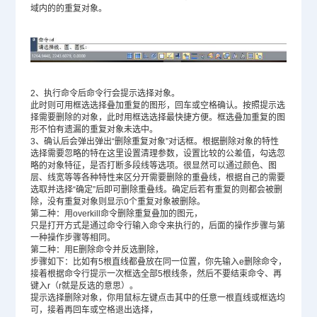
域内的的重复对象。
2、执行命令后命令行会提示选择对象。
此时则可用框选选择叠加重复的图形，回车或空格确认。按照提示选
择需要删除的对象，此时用框选选择最快捷方便。框选叠加重复的图
形不怕有遗漏的重复对象未选中。
3、确认后会弹出弹出“删除重复对象”对话框。根据删除对象的特性
选择需要忽略的特在这里设置清理参数，设置比较的公差值，勾选忽
略的对象特征，是否打断多段线等选项。很显然可以通过颜色、图
层、线宽等等各种特性来区分开需要删除的重叠线，根据自己的需要
选取并选择“确定”后即可删除重叠线。确定后若有重复的则都会被删
除，没有重复对象则显示0个重复对象被删除。
第二种：用overkill命令删除重复叠加的图元，
只是打开方式是通过命令行输入命令来执行的，后面的操作步骤与第
一种操作步骤等相同。
第二种：用E删除命令并反选删除，
步骤如下：比如有5根直线都叠放在同一位置，你先输入e删除命令，
接着根据命令行提示一次框选全部5根线条，然后不要结束命令、再
键入r（r就是反选的意思）。
提示选择删除对象，你用鼠标左键点击其中的任意一根直线或框选均
可，接着再回车或空格退出选择，