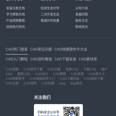
安装注册文档
信创生态伙伴
公司介绍
学习帮助文档
二次开发生态
发展历程
产品视频教程
渠道伙伴招募
联系方式
经验技巧资讯
新闻资讯
CAD热门搜索
CAD常见问题
CAD快捷键命令大全
CAD入门教程
CAD进阶教程
CAD下载安装
CAD素材库
CAD制图
CAD软件下载
CAD正版
免费CAD
下载CAD
国产
CAD
建筑CAD
CAD设计
CAD教程
CAD安装
CAD是什么
CAD制图软件
CAD制图初学入门
CAD下载安装
CAD图纸下载
CAD注册
CAD官网
CAD绘图
dwg
dwg格式
关注我们
扫码关注公众号