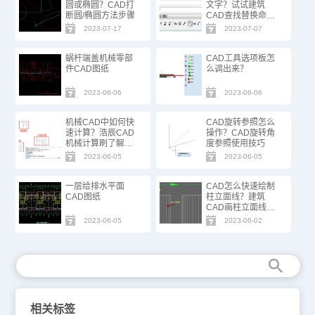
圆或椭圆？CAD打
文字？试试建筑
断圆/椭圆方法步骤
CAD查找替换命
令！
2023-07-17
2023-07-07
蜗杆端盖机械零部
CAD工具选项板怎
件CAD图纸
么调出来？
2023-06-06
2023-06-06
机械CAD中如何快
CAD旋转参照怎么
速计算？浩辰CAD
操作？CAD旋转角
机械计算刷了解一
度参照使用技巧
下
2023-06-05
2023-06-05
一层给排水平面
CAD怎么快速绘制
CAD图纸
柱立面线？建筑
CAD画柱立面线方
法步骤
2023-06-05
2023-06-02
相关标签