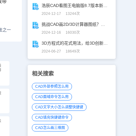
候带
浩辰CAD看图王电脑版8.7版本新增功能一览
2024-12-17 13244次
挑战CAD画2D/3D计算器图纸？你敢接招嘛！
法之一
2024-12-16 16030次
3D方程式的花式用法，给3D创新设计开挂！
2024-06-27 18649次
装
排
相关搜索
CAD外部参照怎么用
速
CAD面域命令怎么用
CAD文字大小怎么调整快捷键
CAD填充快捷键命令
法
CAD怎么画三维图