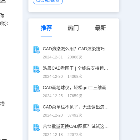
距离
CAD画剖面图
，你
到你
推荐
热门
最新
CAD渲染怎么用？CAD渲染技巧分享
2024-12-31 20068次
浩辰CAD看图王 | 全终端支持跨图复制粘贴！
2024-12-30 14368次
CAD画地球仪，轻松get二三维画图技巧！
2024-12-25 17659次
次摸
CAD菜单栏不见了，无法调出怎么办？
2024-12-20 37492次
苦恼批量更换CAD图框？试试这招巨好用！
2024-12-18 22072次