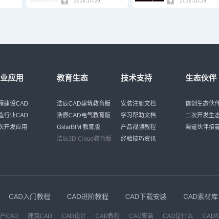
2019-10-29
2019-10-29
行业应用
教育生态
技术支持
生态伙伴
程建设CAD
浩辰CAD建筑教育版
安装注册文档
信创生态伙
造行业CAD
浩辰CAD电气教育版
学习帮助文档
二次开发生
次开发应用
GstarBIM 教育版
产品视频教程
渠道伙伴招
浩辰3D Cloud教育版
经验技巧资讯
CAD入门教程
CAD进阶教程
CAD下载安装
CAD素材库
产CAD
建筑CAD
CAD设计
CAD教程
CAD安装
CAD是什么
CAD