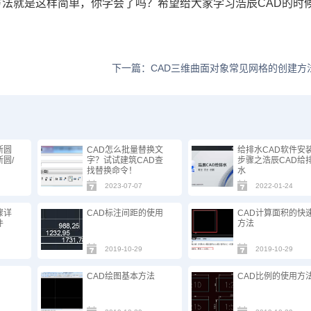
方法就是这样简单，你学会了吗？希望给大家学习浩辰CAD的时
下一篇：CAD三维曲面对象常见网格的创建方
断圆
CAD怎么批量替换文
给排水CAD软件安
圆/
字？试试建筑CAD查
步骤之浩辰CAD给
找替换命令！
水
2023-07-07
2022-01-24
骤详
CAD标注间距的使用
CAD计算面积的快
件
方法
2019-10-29
2019-10-29
CAD绘图基本方法
CAD比例的使用方