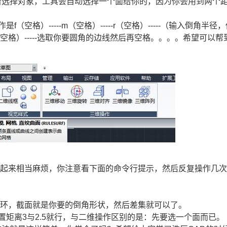
击选择对象，工具会自动选择一个面给你的，因为你会用到两个
。
格）-----m（空格）-----r（空格）-----（输入倒角半径
格）-----选取你要圆角的边线然后再空格。。。。希望可以帮
作起来相当麻烦，你注意看下面的命令行提示，然后反复操作几
圆环，截面就是你要的倒角形状，然后差集就可以了。
置矩离3与2.5就行，与二维操作区别的是：先要选一个面而已。