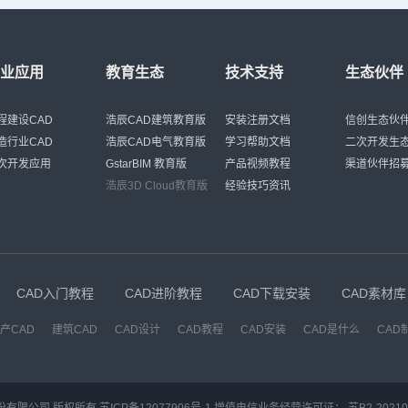
行业应用
教育生态
技术支持
生态伙伴
程建设CAD
浩辰CAD建筑教育版
安装注册文档
信创生态伙
造行业CAD
浩辰CAD电气教育版
学习帮助文档
二次开发生
次开发应用
GstarBIM 教育版
产品视频教程
渠道伙伴招
浩辰3D Cloud教育版
经验技巧资讯
CAD入门教程
CAD进阶教程
CAD下载安装
CAD素材库
产CAD
建筑CAD
CAD设计
CAD教程
CAD安装
CAD是什么
CAD
份有限公司 版权所有
苏ICP备12077906号-1
增值电信业务经营许可证：
苏B2-20210