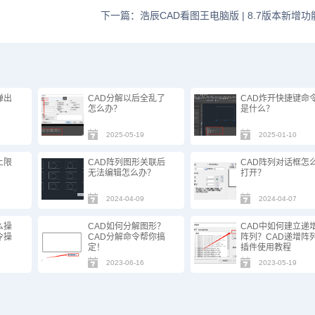
下一篇：浩辰CAD看图王电脑版 | 8.7版本新增
弹出
CAD分解以后全乱了
CAD炸开快捷键命
怎么办？
是什么？
2025-05-19
2025-01-10
上限
CAD阵列图形关联后
CAD阵列对话框怎
无法编辑怎么办？
打开？
2024-04-09
2024-04-07
么操
CAD如何分解图形？
CAD中如何建立递
令操
CAD分解命令帮你搞
阵列？CAD递增阵
定！
插件使用教程
2023-06-16
2023-05-19