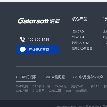
核心产品
浩辰CAD
工
GstarBIM
制
400-800-1418
浩辰CAD 365
二
浩辰CAD看图王
在线技术支持
CAD热门搜索
CAD常见问题
CAD快捷键命令大全
CAD制图
CAD软件下载
CAD正版
免费CAD
下载CAD
国
CAD注册
CAD官网
CAD绘图
dwg
dwg格式
Copyright © 1992-
2026
苏州浩辰软件股