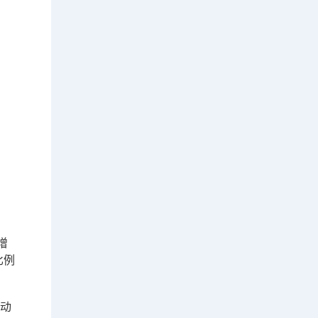
增
比例
自动