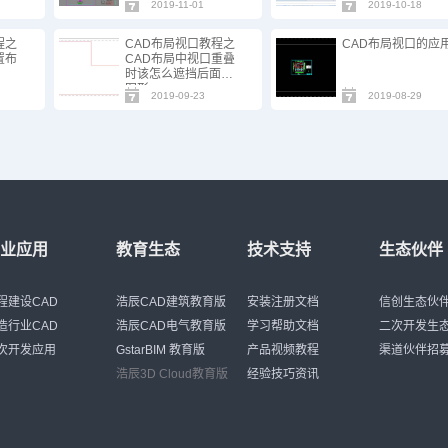
2019-11-01
2019-10-18
程之
CAD布局视口教程之
CAD布局视口的应
置布
CAD布局中视口重叠
时该怎么遮挡后面的
图形
2019-09-23
2019-08-29
行业应用
教育生态
技术支持
生态伙伴
程建设CAD
浩辰CAD建筑教育版
安装注册文档
信创生态伙
造行业CAD
浩辰CAD电气教育版
学习帮助文档
二次开发生
次开发应用
GstarBIM 教育版
产品视频教程
渠道伙伴招
浩辰3D Cloud教育版
经验技巧资讯