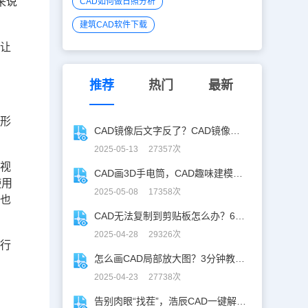
来说
CAD如何做日照分析
建筑CAD软件下载
何让
推荐
热门
最新
图形
CAD镜像后文字反了？CAD镜像文字不翻，一键搞定！
2025-05-13 27357次
个视
CAD画3D手电筒，CAD趣味建模、秒出图！
使用
2025-05-08 17358次
，也
CAD无法复制到剪贴板怎么办？60秒自救指南！
2025-04-28 29326次
进行
怎么画CAD局部放大图？3分钟教你让细节「说话」！
2025-04-23 27738次
告别肉眼“找茬”，浩辰CAD一键解锁图纸差异！