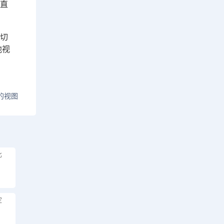
口直
如切
他视
的视图
比
定