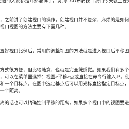
交道的大家都是耳熟能详了，说到
CAD布局
视口我们今天就主要
口，之前讲了创建视口的操作，创建视口并不复杂，麻烦的是如
整视口视图的方法主要有下面几种。
设置好视口比例后，常用的调整视图的方法就是进入视口后平移
种方式很方便，但比较随意，也就是完全凭感觉。如果我们有多
，可以在菜单里选择：视图>平移>点或直接在命令行输入-P。
点和一个目标点，在图中选定基点后可以用光标直接指定目标点
入一个距离。
距离的话也可以精确控制平移的距离，如果多个视口中的视图要