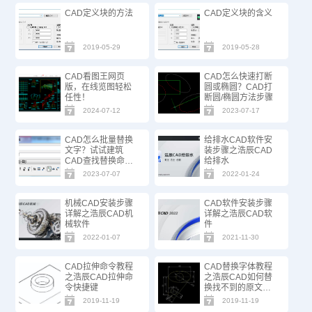
CAD定义块的方法
CAD定义块的含义
2019-05-29
2019-05-28
CAD看图王网页
CAD怎么快速打断
版，在线览图轻松
圆或椭圆？CAD打
任性！
断圆/椭圆方法步骤
2024-07-12
2023-07-17
CAD怎么批量替换
给排水CAD软件安
文字？试试建筑
装步骤之浩辰CAD
CAD查找替换命
给排水
令！
2023-07-07
2022-01-24
机械CAD安装步骤
CAD软件安装步骤
详解之浩辰CAD机
详解之浩辰CAD软
械软件
件
2022-01-07
2021-11-30
CAD拉伸命令教程
CAD替换字体教程
之浩辰CAD拉伸命
之浩辰CAD如何替
令快捷键
换找不到的原文字
体
2019-11-19
2019-11-19