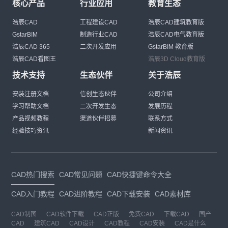
核心产品
行业应用
教育生态
浩辰CAD
工程建设CAD
浩辰CAD建筑教育版
GstarBIM
制造行业CAD
浩辰CAD电气教育版
浩辰CAD 365
二次开发应用
GstarBIM 教育版
浩辰CAD看图王
浩辰3D Cloud教育版
技术支持
生态伙伴
关于浩辰
安装注册文档
信创生态伙伴
公司介绍
学习帮助文档
二次开发生态
发展历程
产品视频教程
渠道伙伴招募
联系方式
经验技巧资讯
新闻资讯
CAD热门搜索
CAD常见问题
CAD快捷键命令大全
CAD入门教程
CAD进阶教程
CAD下载安装
CAD素材库
CAD制图
CAD软件下载
CAD正版
免费CAD
下载CAD
国产
CAD
建筑CAD
CAD设计
CAD教程
CAD安装
CAD是什么