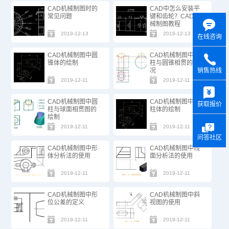
CAD机械制图时的
CAD中怎么安装平
常见问题
键和齿轮？CAD机
械制图教程
2019-12-13
2019-12-13
在线咨询
CAD机械制图中圆
CAD机械制图中圆
锥体的绘制
柱与圆锥相贯的情
销售热线
况
2019-12-11
2019-12-11
y
CAD机械制图中圆
CAD机械制图中圆
获取报价
柱与球面相贯图的
柱体的绘制
绘制
2019-12-11
2019-12-11
问答社区
CAD机械制图中形
CAD机械制图中线
体分析法的使用
面分析法的使用
2019-12-11
2019-12-11
CAD机械制图中形
CAD机械制图中斜
位公差的定义
视图的使用
2019-12-11
2019-12-11