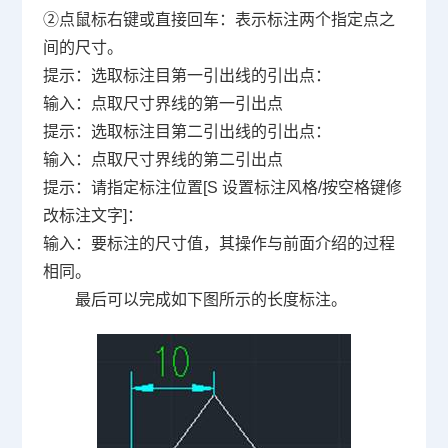
②
点鼠标右键或直接回车：表示标注两个指定点之
间的尺寸。
提示：选取标注目第一引出线的引出点：
输入：点取尺寸界线的第一引出点
提示：选取标注目第二引出线的引出点：
输入：点取尺寸界线的第二引出点
提示：请指定标注位置
[
S
设置标注风格
/
按空格键修
改标注文字
]
：
输入：要标注的尺寸值，其操作与前面介绍的过程
相同。
最后可以完成如下图所示的长度标注。