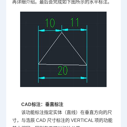
再详细介绍。最后会完成如下图所示的水平标注。
CAD标注：
垂直标注
该功能标注指定实体（直线）在垂直方向的尺
寸，与浩辰
CAD
尺寸标注的
VERTICAL
项的功能