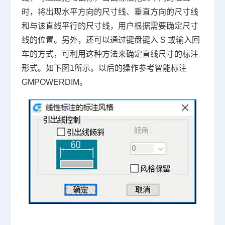
时，将出现水平方向的尺寸线、垂直方向的尺寸线
和与该直线平行的尺寸线，用户根据需要确定尺寸
线的位置。另外，还可以通过键盘键入
S
或输入回
车的方式，可利用这种方法来确定直线尺寸的标注
形式。如下图
1
所示。以后的操作参考智能标注
GMPOWERDIM
。