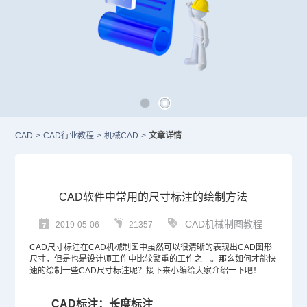
CAD
>
CAD行业教程
>
机械CAD
>
文章详情
CAD软件中常用的尺寸标注的绘制方法
CAD机械制图教程
2019-05-06
21357
CAD尺寸标注
在CAD机械制图中虽然可以很清晰的表现出
CAD
图形
尺寸，但是也是设计师工作中比较繁重的工作之一。那么如何才能快
速的绘制一些CAD尺寸标注呢？接下来小编给大家介绍一下吧！
CAD标注
：
长度标注