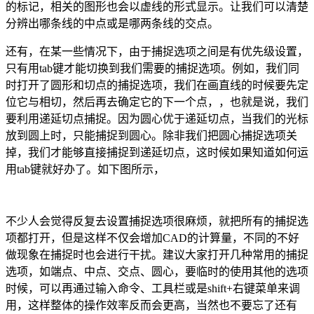
的标记，相关的图形也会以虚线的形式显示。让我们可以清楚
分辨出哪条线的中点或是哪两条线的交点。
还有，在某一些情况下，由于捕捉选项之间是有优先级设置，
只有用
tab
键才能切换到我们需要的捕捉选项。例如，我们同
时打开了圆形和切点的捕捉选项，我们在画直线的时候要先定
位它与相切，然后再去确定它的下一个点，，也就是说，我们
要利用递延切点捕捉。因为圆心优于递延切点，当我们的光标
放到圆上时，只能捕捉到圆心。除非我们把圆心捕捉选项关
掉，我们才能够直接捕捉到递延切点，这时候如果知道如何运
用
tab
键就好办了。如下图所示，
不少人会觉得反复去设置捕捉选项很麻烦，就把所有的捕捉选
项都打开，但是这样不仅会增加
CAD
的计算量，不同的不好
做现象在捕捉时也会进行干扰。建议大家打开几种常用的捕捉
选项，如端点、中点、交点、圆心，要临时的使用其他的选项
时候，可以再通过输入命令、工具栏或是
shift+
右键菜单来调
用，这样整体的操作效率反而会更高，当然也不要忘了还有